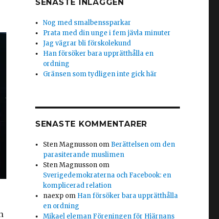
SENASTE INLÄGGEN
Nog med smalbenssparkar
Prata med din unge i fem jävla minuter
Jag vägrar bli förskolekund
Han försöker bara upprätthålla en
ordning
Gränsen som tydligen inte gick här
SENASTE KOMMENTARER
Sten Magnusson
om
Berättelsen om den
parasiterande muslimen
Sten Magnusson
om
Sverigedemokraterna och Facebook: en
komplicerad relation
naexp
om
Han försöker bara upprätthålla
en ordning
n
Mikael eleman Föreningen för Hjärnans