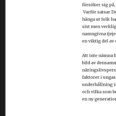
försöker sig på,
Varför satsar De
hänga ut folk ha
sist men verkli
namngivna tjeje
en viktig del av
Att inte nämna 
bild av densamma
näringslivspers
faktorer i unga
underhållning in
och vilka som be
en ny generation