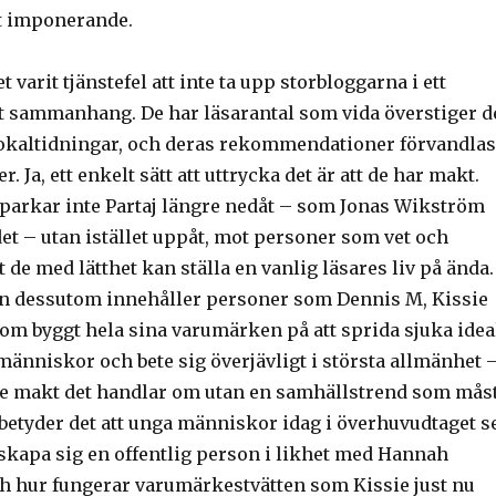
t imponerande.
 varit tjänstefel att inte ta upp storbloggarna i ett
t sammanhang. De har läsarantal som vida överstiger d
lokaltidningar, och deras rekommendationer förvandlas
er. Ja, ett enkelt sätt att uttrycka det är att de har makt.
sparkar inte Partaj längre nedåt – som Jonas Wikström
et – utan istället uppåt, mot personer som vet och
t de med lätthet kan ställa en vanlig läsares liv på ända.
n dessutom innehåller personer som Dennis M, Kissie
om byggt hela sina varumärken på att sprida sjuka idea
människor och bete sig överjävligt i största allmänhet 
gre makt det handlar om utan en samhällstrend som mås
 betyder det att unga människor idag i överhuvudtaget s
 skapa sig en offentlig person i likhet med Hannah
h hur fungerar varumärkestvätten som Kissie just nu