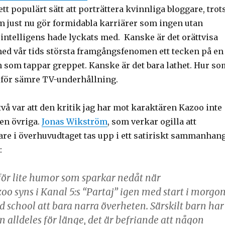
ett populärt sätt att porträttera kvinnliga bloggare, trot
m just nu gör formidabla karriärer som ingen utan
intelligens hade lyckats med. Kanske är det orättvisa
 med vår tids största framgångsfenomen ett tecken på en
n som tappar greppet. Kanske är det bara lathet. Hur so
t för sämre TV-underhållning.
å var att den kritik jag har mot karaktären Kazoo inte
den övriga.
Jonas Wikström
, som verkar ogilla att
are i överhuvudtaget tas upp i ett satiriskt sammanhang
:
för lite humor som sparkar nedåt när
zoo
syns i Kanal 5:s “Partaj” igen med start i morgon
old school att bara narra överheten. Särskilt barn har
n alldeles för länge, det är befriande att någon