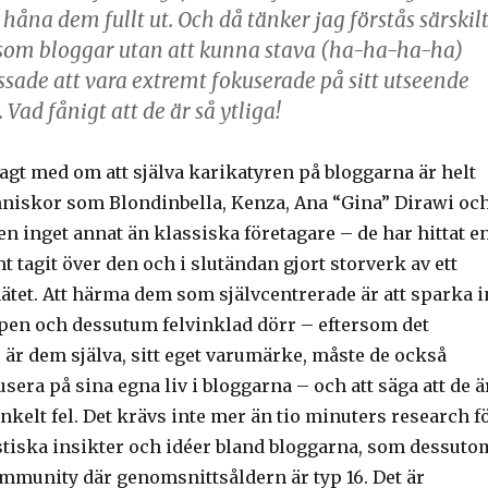
håna dem fullt ut. Och då tänker jag förstås särskil
 som bloggar utan att kunna stava (ha-ha-ha-ha)
ssade att vara extremt fokuserade på sitt utseende
Vad fånigt att de är så ytliga!
agt med om att själva karikatyren på bloggarna är helt
nniskor som Blondinbella, Kenza, Ana “Gina” Dirawi oc
en inget annat än klassiska företagare – de har hittat e
t tagit över den och i slutändan gjort storverk av ett
ätet. Att härma dem som självcentrerade är att sparka i
ppen och dessutum felvinklad dörr – eftersom det
 är dem själva, sitt eget varumärke, måste de också
usera på sina egna liv i bloggarna – och att säga att de ä
kelt fel. Det krävs inte mer än tio minuters research f
astiska insikter och idéer bland bloggarna, som dessuto
 community där genomsnittsåldern är typ 16. Det är