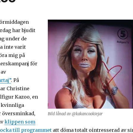
förmiddagen
rdag har bjudit
jag under de
 inte varit
öra mig på
cherskampanj för
 av
rtaj”
. På
nar Christine
llfigur Kazoo, en
 kvinnliga
r översminkad,
Bild lånad av @kakancookiejar
av
klippen som
 locka till programmet
att döma totalt ointresserad av si