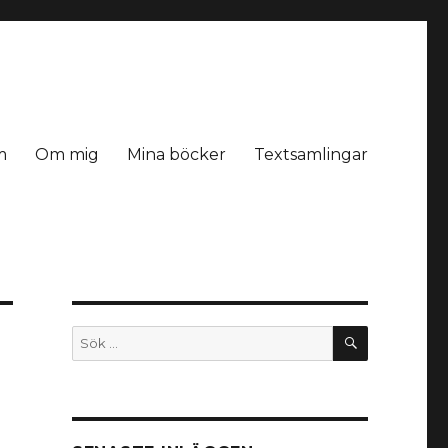
m
Om mig
Mina böcker
Textsamlingar
SÖK
Sök
efter: