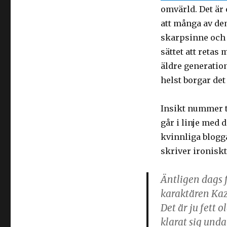
omvärld. Det är 
att många av de
skarpsinne och 
sättet att retas
äldre generatio
helst borgar de
Insikt nummer tv
går i linje med 
kvinnliga blogg
skriver ironiskt
Äntligen dags 
karaktären
Ka
Det är ju fett 
klarat sig unda