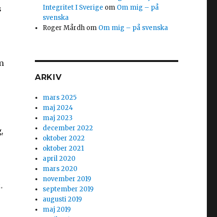
Integritet I Sverige
om
Om mig – på
s
svenska
Roger Mårdh
om
Om mig – på svenska
m
ARKIV
mars 2025
maj 2024
maj 2023
december 2022
,
oktober 2022
oktober 2021
april 2020
mars 2020
november 2019
.
september 2019
augusti 2019
maj 2019