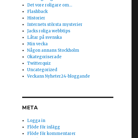
Det vore roligare om…
Flashback
Historier
Internets största mysterier
Jacks roliga webbtips
Låtar på svenska
Min vecka
Någon annans Stockholm
Okategoriserade
Twitterquiz
Uncategorized
Veckans Nyheter24-bloggande
META
Logga in
Flöde för inlägg
Flöde för kommentarer