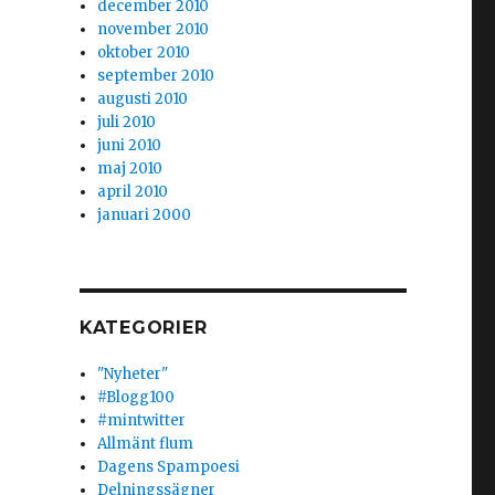
december 2010
november 2010
oktober 2010
september 2010
augusti 2010
juli 2010
juni 2010
maj 2010
april 2010
januari 2000
KATEGORIER
"Nyheter"
#Blogg100
#mintwitter
Allmänt flum
Dagens Spampoesi
Delningssägner