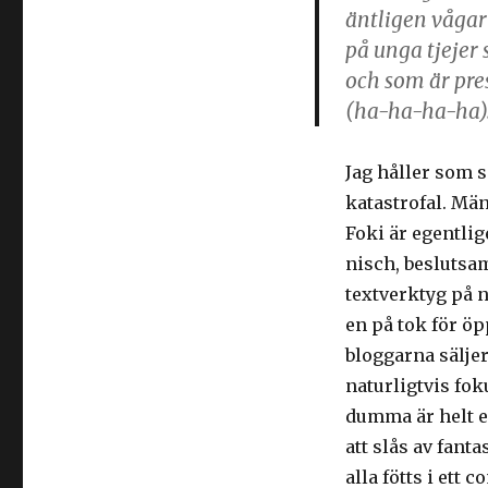
äntligen vågar 
på unga tjejer
och som är pre
(ha-ha-ha-ha). 
Jag håller som s
katastrofal. Mä
Foki är egentlig
nisch, beslutsam
textverktyg på n
en på tok för ö
bloggarna säljer
naturligtvis fok
dumma är helt en
att slås av fant
alla fötts i ett