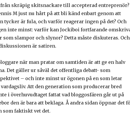
 från skräpig skitsnackare till accepterad entreprenör?
nnis M just nu hårt på att bli känd enbart genom att
n tycker är fula, och varför reagerar ingen på det? Och
gen inte minst: varför kan Jockiboi fortfarande omskriv
r som slampor och slynor? Detta måste diskuteras. Och
 diskussionen är satiren.
bloggare när man pratar om samtiden är att ge en halv
. Det gäller ur såväl det offentliga debatt- som
pektivet – och inte minst ur ögonen på en som letar
s vardagsliv. Att den generation som producerar bred
te i överhuvudtaget fattat vad bloggosfären går ut på
bor den är bara att beklaga. Å andra sidan öppnar det f
 som faktiskt vet det.