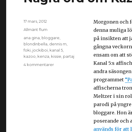
Postat
17 mars, 2012
Morgonen och 
Kategorier
Allmänt flum
denna muliga lö
Taggar
ana gina
,
bloggare
,
på insikten att 
blondinbella
,
dennis m
,
gångna veckorna
foki
,
jockiboi
,
kanal 5
,
ensam om att st
kazoo
,
kenza
,
kissie
,
partaj
Kanal 5:s affis
till
4 kommentarer
Några
andra säsongen
ord
programmet
“Pa
om
affischerna tro
Kazoo
Meltzer i sin ro
parodi på yngre
bloggare. Hon ä
poserande och 
används för att