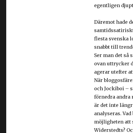
egentligen djup
Däremot hade det
samtidssatirisk
flesta svenska 
snabbt till trend
Ser man det så 
ovan uttrycker d
agerar utefter at
När bloggosfäre
och Jockiboi – s
förnedra andra 
är det inte län
analyseras. Vad
möjligheten att
Widerstedts? Oc