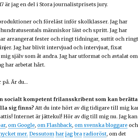
7 är jag en del i Stora journalistprisets jury.
produktioner och föreläst inför skolklasser. Jag har
 hundratusentals människor läst och spritt. Jag har
ar arrangerat fester och ringt tidningar, suttit och ring
jer. Jag har blivit intervjuad och intervjuat, fixat
l mig själv som åt andra. Jag har utformat och avtalat om
g har arbetat hårt.
r på. Är du…
n socialt kompetent frilansskribent som kan berätta
lla sig finns?
Att du inte hört av dig tidigare till mig ka
attis! Internet är jättekul! Hör av dig till mig nu. Jag kan
par
,
om Google
,
om Flashback
,
om svenska bloggare
oc
mycket mer.
Dessutom
har
jag
bra
radioröst
, om det