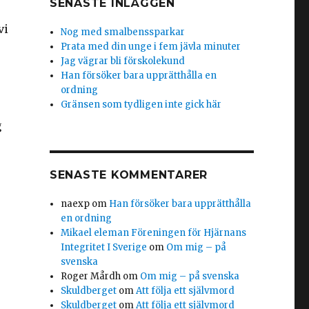
SENASTE INLÄGGEN
vi
Nog med smalbenssparkar
Prata med din unge i fem jävla minuter
Jag vägrar bli förskolekund
Han försöker bara upprätthålla en
ordning
Gränsen som tydligen inte gick här
g
SENASTE KOMMENTARER
naexp
om
Han försöker bara upprätthålla
en ordning
Mikael eleman Föreningen för Hjärnans
Integritet I Sverige
om
Om mig – på
svenska
Roger Mårdh
om
Om mig – på svenska
Skuldberget
om
Att följa ett självmord
Skuldberget
om
Att följa ett självmord