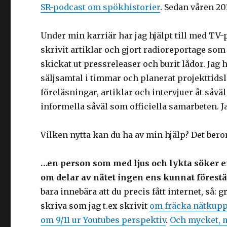
SR-podcast om spökhistorier
. Sedan våren 201
Under min karriär har jag hjälpt till med TV-
skrivit artiklar och gjort radioreportage som
skickat ut pressreleaser och burit lådor. Jag h
säljsamtal i timmar och planerat projekttidslin
föreläsningar, artiklar och intervjuer åt såvä
informella såväl som officiella samarbeten. Ja
Vilken nytta kan du ha av min hjälp? Det bero
…en person som med ljus och lykta söker e
om delar av nätet ingen ens kunnat förestä
bara innebära att du precis fått internet, så: gr
skriva som jag t.ex skrivit
om fräcka nätkup
om 9/11 ur Youtubes perspektiv
.
Och mycket, 