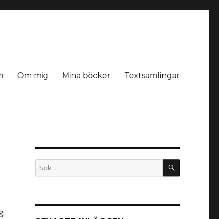
m
Om mig
Mina böcker
Textsamlingar
SÖK
Sök
efter:
g