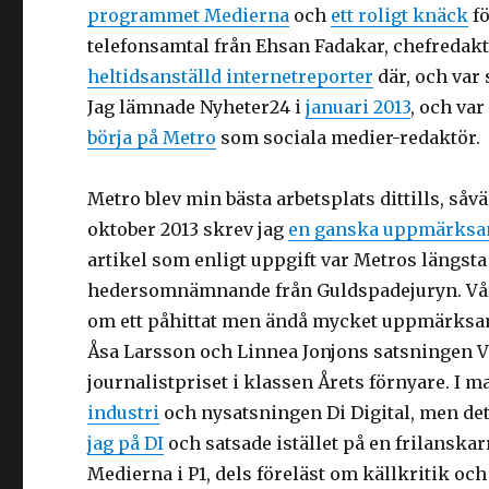
programmet Medierna
och
ett roligt knäck
fö
telefonsamtal från Ehsan Fadakar, chefredakt
heltidsanställd internetreporter
där, och var
Jag lämnade Nyheter24 i
januari 2013
, och var
börja på Metro
som sociala medier-redaktör.
Metro blev min bästa arbetsplats dittills, såv
oktober 2013 skrev jag
en ganska uppmärksa
artikel som enligt uppgift var Metros längsta
hedersomnämnande från Guldspadejuryn. Våren 2
om ett påhittat men ändå mycket uppmärksam
Åsa Larsson och Linnea Jonjons satsningen 
journalistpriset i klassen Årets förnyare. I 
industri
och nysatsningen Di Digital, men det
jag på DI
och satsade istället på en frilanskar
Medierna i P1, dels föreläst om källkritik oc