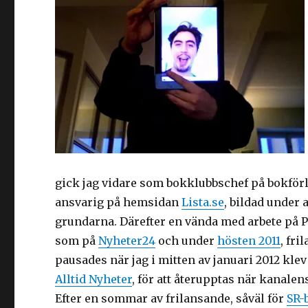
gick jag vidare som bokklubbschef på bokför
ansvarig på hemsidan
Lista.se
, bildad under
grundarna. Därefter en vända med arbete på
som på
Nyheter24
och under
hösten 2011
, fr
pausades när jag i mitten av januari 2012 kl
Alltid Nyheter
, för att återupptas när kanale
Efter en sommar av frilansande, såväl för
SR-