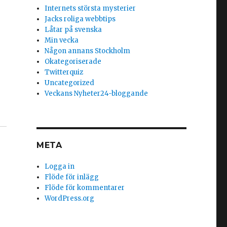
Internets största mysterier
Jacks roliga webbtips
Låtar på svenska
Min vecka
Någon annans Stockholm
Okategoriserade
Twitterquiz
Uncategorized
Veckans Nyheter24-bloggande
META
Logga in
Flöde för inlägg
Flöde för kommentarer
WordPress.org