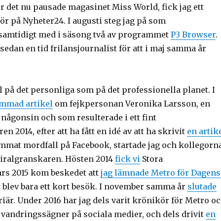
r det nu pausade magasinet Miss World, fick jag ett
ör på Nyheter24. I augusti steg jag på som
 samtidigt med i säsong två av programmet
P3 Browser
.
 sedan en tid frilansjournalist för att i maj samma år
äl på det personliga som på det professionella planet. I
mmad artikel
om fejkpersonan Veronika Larsson, en
 någonsin och som resulterade i ett fint
014, efter att ha fått en idé av att ha skrivit
en artik
mat mordfall på Facebook, startade jag och kollegorn
Viralgranskaren. Hösten 2014
fick vi
Stora
mars 2015 kom beskedet att
jag lämnade Metro för Dagens
 blev bara ett kort besök. I november samma år
slutade
riär. Under 2016 har jag dels varit krönikör för Metro o
h vandringssägner på sociala medier, och dels drivit
en