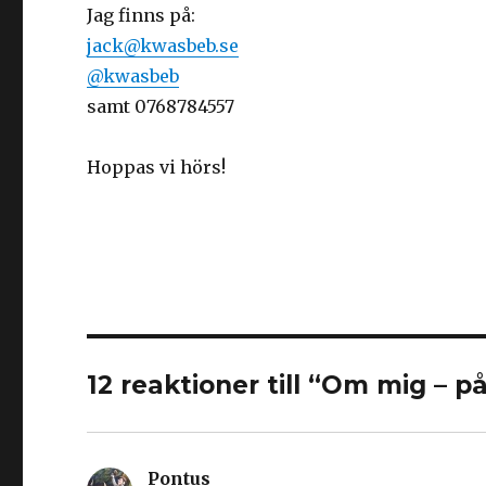
Jag finns på:
jack@kwasbeb.se
@kwasbeb
samt 0768784557
Hoppas vi hörs!
12 reaktioner till “Om mig – p
Pontus
skriver: