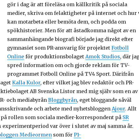
gör i dag är att föreläsa om källkritik på sociala
medier, skriva om felaktigheter på internet och hur 
kan motarbeta eller bemöta dem, och podda om
spökhistorier. Men för att åstadkomma något av en
sammanhängande biografi började jag direkt efter
gymnasiet som PR-ansvarig för projektet
Fotboll
Online
för produktionsbolaget
Amok Studios
, där ja
spred information om och gjorde reklam för TV-
programmet Fotboll Online på TV4 Sport. Därifrån
laget
Kalla Kulor
, efter vilket jag blev redaktör och PR-
 aktiebolaget AB Svenska Listor med mig själv som en av
 PR- och mediabyrån
Bloggbyrån
, eget bloggande såväl
ilansskrivande och arbete med nyhetsbloggen
Ajour
. Allt
ev på rollen som sociala medier-korrespondent på
SR
ns experimentperiod var över i slutet av maj samma år.
bloggen Medieormen
som för
P1-