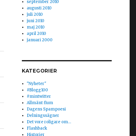
september 2010
augusti 2010
juli 2010
juni 2010
maj 2010
april 2010
januari 2000
KATEGORIER
"Nyheter"
#Blogg100
#mintwitter
Allmänt flum
Dagens Spampoesi
Delningssägner
Det vore roligare om…
Flashback
Historier