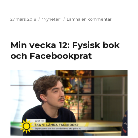
Postat
Kategorier
till
27 mars, 2018
"Nyheter"
Lämna en kommentar
939
dagar
senare
Min vecka 12: Fysisk bok
och Facebookprat