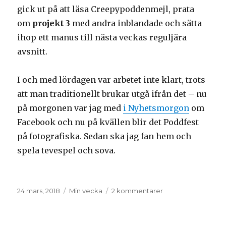
gick ut på att läsa Creepypoddenmejl, prata
om
projekt 3
med andra inblandade och sätta
ihop ett manus till nästa veckas reguljära
avsnitt.
I och med lördagen var arbetet inte klart, trots
att man traditionellt brukar utgå ifrån det – nu
på morgonen var jag med
i Nyhetsmorgon
om
Facebook och nu på kvällen blir det Poddfest
på fotografiska. Sedan ska jag fan hem och
spela tevespel och sova.
Postat
Kategorier
till
24 mars, 2018
Min vecka
2 kommentarer
Min
vecka
12: