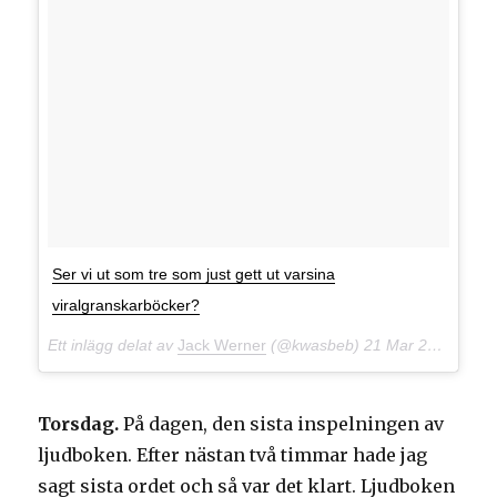
Ser vi ut som tre som just gett ut varsina
viralgranskarböcker?
Ett inlägg delat av
Jack Werner
(@kwasbeb)
21 Mar 2018 kl. 12:20 PDT
Torsdag.
På dagen, den sista inspelningen av
ljudboken. Efter nästan två timmar hade jag
sagt sista ordet och så var det klart. Ljudboken