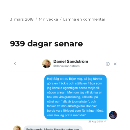
Postat
Kategorier
till
31 mars, 2018
Min vecka
Lämna en kommentar
Min
vecka
13:
939 dagar senare
Mest
bara
egogooglin
faktiskt