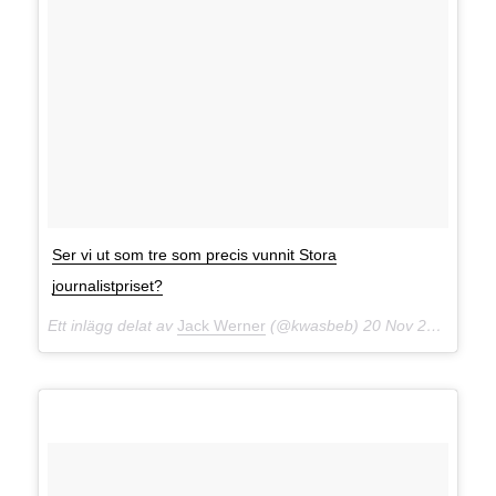
Ser vi ut som tre som precis vunnit Stora
journalistpriset?
Ett inlägg delat av
Jack Werner
(@kwasbeb)
20 Nov 2014 kl. 11:02 PST