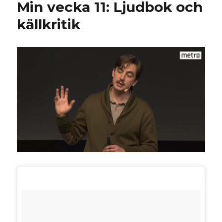
Min vecka 11: Ljudbok och
Fysisk
bok
källkritik
och
Facebookprat