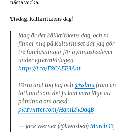
nästa vecka.
Tisdag.
Källkritikens dag!
Idag är det källkritikens dag, och ni
finner mig på Kulturhuset där jag gör
tre föreläsningar för gymnasieelever
under eftermiddagen.
https://t.co/F8CAEP3Ant
Förra året tog jag och
@ssbnu
fram en
lathund som det ju kan vara läge att
påminna om också:
pic.twitter.com/HqmL5vDgqB
— Jack Werner (@kwasbeb)
March 13,