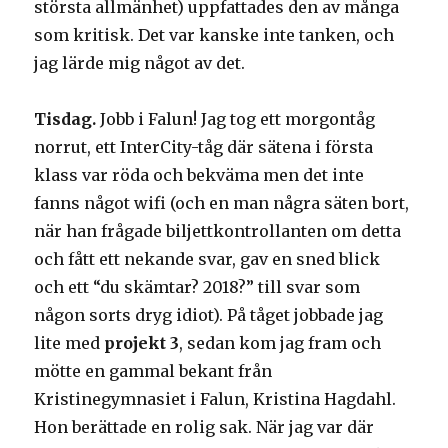
största allmänhet) uppfattades den av många
som kritisk. Det var kanske inte tanken, och
jag lärde mig något av det.
Tisdag.
Jobb i Falun! Jag tog ett morgontåg
norrut, ett InterCity-tåg där sätena i första
klass var röda och bekväma men det inte
fanns något wifi (och en man några säten bort,
när han frågade biljettkontrollanten om detta
och fått ett nekande svar, gav en sned blick
och ett “du skämtar? 2018?” till svar som
någon sorts dryg idiot). På tåget jobbade jag
lite med
projekt 3
, sedan kom jag fram och
mötte en gammal bekant från
Kristinegymnasiet i Falun, Kristina Hagdahl.
Hon berättade en rolig sak. När jag var där