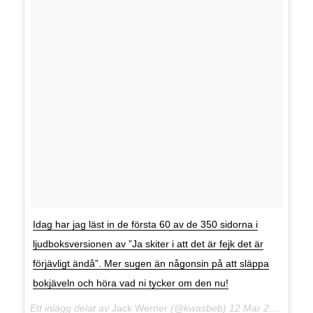
Idag har jag läst in de första 60 av de 350 sidorna i
ljudboksversionen av ”Ja skiter i att det är fejk det är
förjävligt ändå”. Mer sugen än någonsin på att släppa
bokjäveln och höra vad ni tycker om den nu!
Ett inlägg delat av
Jack Werner
(@kwasbeb)
12 Mar 2018 kl. 5:20 PDT