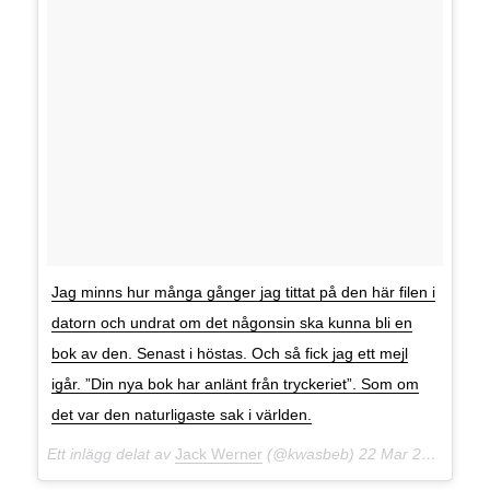
Jag minns hur många gånger jag tittat på den här filen i
datorn och undrat om det någonsin ska kunna bli en
bok av den. Senast i höstas. Och så fick jag ett mejl
igår. ”Din nya bok har anlänt från tryckeriet”. Som om
det var den naturligaste sak i världen.
Ett inlägg delat av
Jack Werner
(@kwasbeb)
22 Mar 2018 kl. 2:54 PDT