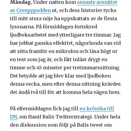
Måndag.
Under natten kom
senaste avsnittet
av Creepypodden
ut, och dess historier tycks
till mitt stora nöje ha uppskattats av de flesta
lyssnarna. På förmiddagen fortskred
ljudboksarbetet med ytterligare tre timmar. Jag
har jobbat ganska effektivt, någorlunda van vid
att sitta framför en mikrofon och läsa högt ur
en text som jag är, och fått inläst drygt en
timme och 45 minuter per tretimmarssittning.
Det betydde att jag blev klar med ljudboken
denna vecka, men efter denna sittning krävdes
det ändå två till för att komma hela vägen hem.
På eftermiddagen fick jag till
en krönika till
DN
, om Hanif Balis Twitterstrategi. Under hela
den diskussion som följt på Balis tweet om