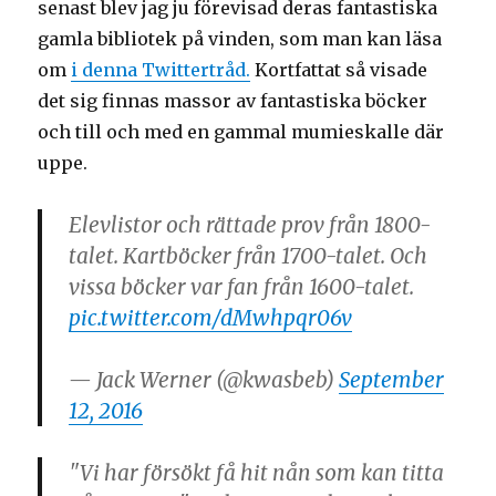
senast blev jag ju förevisad deras fantastiska
gamla bibliotek på vinden, som man kan läsa
om
i denna Twittertråd.
Kortfattat så visade
det sig finnas massor av fantastiska böcker
och till och med en gammal mumieskalle där
uppe.
Elevlistor och rättade prov från 1800-
talet. Kartböcker från 1700-talet. Och
vissa böcker var fan från 1600-talet.
pic.twitter.com/dMwhpqr06v
— Jack Werner (@kwasbeb)
September
12, 2016
"Vi har försökt få hit nån som kan titta