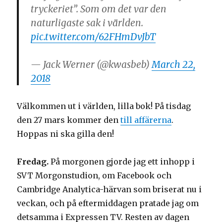
tryckeriet”. Som om det var den
naturligaste sak i världen.
pic.twitter.com/62FHmDvJbT
— Jack Werner (@kwasbeb)
March 22,
2018
Välkommen ut i världen, lilla bok! På tisdag
den 27 mars kommer den
till affärerna
.
Hoppas ni ska gilla den!
Fredag.
På morgonen gjorde jag ett inhopp i
SVT Morgonstudion, om Facebook och
Cambridge Analytica-härvan som briserat nu i
veckan, och på eftermiddagen pratade jag om
detsamma i Expressen TV. Resten av dagen