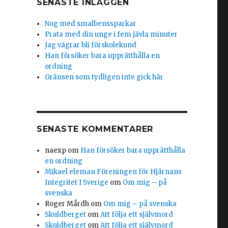
SENASTE INLÄGGEN
Nog med smalbenssparkar
Prata med din unge i fem jävla minuter
Jag vägrar bli förskolekund
Han försöker bara upprätthålla en
ordning
Gränsen som tydligen inte gick här
SENASTE KOMMENTARER
naexp
om
Han försöker bara upprätthålla
en ordning
Mikael eleman Föreningen för Hjärnans
Integritet I Sverige
om
Om mig – på
svenska
Roger Mårdh
om
Om mig – på svenska
Skuldberget
om
Att följa ett självmord
Skuldberget
om
Att följa ett självmord