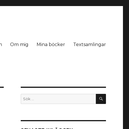
m
Om mig
Mina böcker
Textsamlingar
SÖK
Sök
efter: