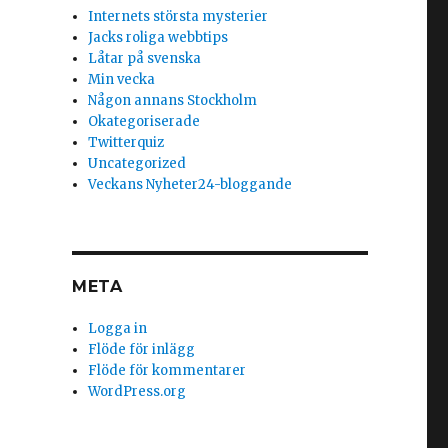
Internets största mysterier
Jacks roliga webbtips
Låtar på svenska
Min vecka
Någon annans Stockholm
Okategoriserade
Twitterquiz
Uncategorized
Veckans Nyheter24-bloggande
META
Logga in
Flöde för inlägg
Flöde för kommentarer
WordPress.org