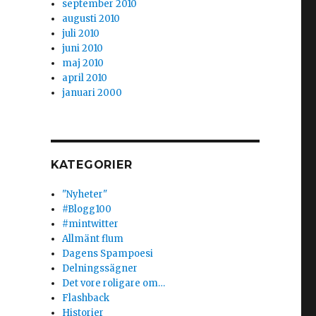
september 2010
augusti 2010
juli 2010
juni 2010
maj 2010
april 2010
januari 2000
KATEGORIER
"Nyheter"
#Blogg100
#mintwitter
Allmänt flum
Dagens Spampoesi
Delningssägner
Det vore roligare om…
Flashback
Historier