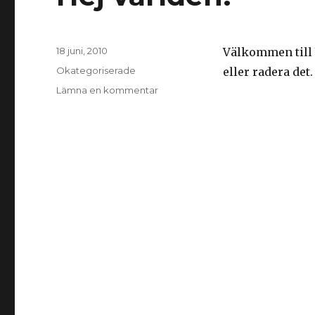
Postat
18 juni, 2010
Välkommen till W
Kategorier
Okategoriserade
eller radera det
till
Lämna en kommentar
Hej
världen!