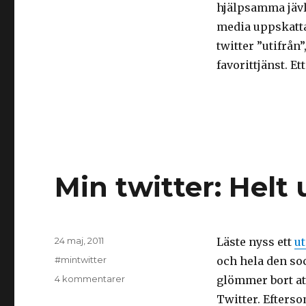
hjälpsamma jävla
media uppskattas
twitter ”utifrå
favorittjänst. E
Min twitter: Helt
Postat
24 maj, 2011
Läste nyss ett
u
Kategorier
#mintwitter
och hela den so
till
4 kommentarer
glömmer bort att
Min
Twitter. Efterso