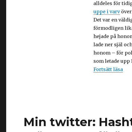
alldeles för tid
uppe i varv
över 
Det var en väldi
förmodligen lika
hejade på honom 
lade ner själ oc
honom – för poli
som letade upp L
“Mi
Fortsätt läsa
Min twitter: Hash