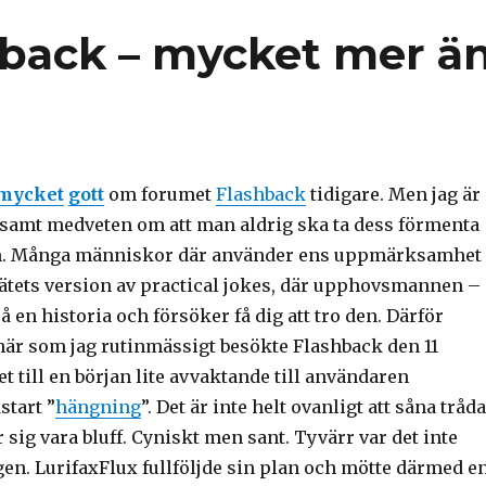
shback – mycket mer ä
mycket
gott
om forumet
Flashback
tidigare. Men jag är
samt medveten om att man aldrig ska ta dess förmenta
en. Många människor där använder ens uppmärksamhet
ätets version av practical jokes, där upphovsmannen –
på en historia och försöker få dig att tro den. Därför
 när som jag rutinmässigt besökte Flashback den 11
et till en början lite avvaktande till användaren
start ”
hängning
”. Det är inte helt ovanligt att såna tråd
r sig vara bluff. Cyniskt men sant. Tyvärr var det inte
gen. LurifaxFlux fullföljde sin plan och mötte därmed e