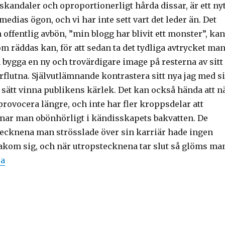
kandaler och oproportionerligt hårda dissar, är ett nyt
medias ögon, och vi har inte sett vart det leder än. Det
 offentlig avbön, ”min blogg har blivit ett monster”, kan
m räddas kan, för att sedan ta det tydliga avtrycket ma
 bygga en ny och trovärdigare image på resterna av sitt
flutna. Självutlämnande kontrastera sitt nya jag med si
 sätt vinna publikens kärlek. Det kan också hända att n
rovocera längre, och inte har fler kroppsdelar att
nar man obönhörligt i kändisskapets bakvatten. De
cknena man strösslade över sin karriär hade ingen
bakom sig, och när utropstecknena tar slut så glöms ma
“Min twitter: Kissiegate eller Hur det känns när ens bl
sa