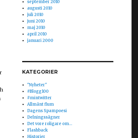
september 2010
augusti 2010
juli 2010
juni 2010
maj 2010
april 2010
januari 2000
KATEGORIER
r
"Nyheter"
ch
#Blogg100
m
#mintwitter
Allmänt flum
Dagens Spampoesi
Delningssägner
Det vore roligare om…
Flashback
Historier