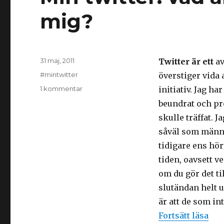
mig?
Postat
31 maj, 2011
Twitter är ett
av
Kategorier
#mintwitter
överstiger vida
till
1 kommentar
initiativ. Jag h
Min
beundrat och pr
twitter:
skulle träffat. 
vad
är
såväl som männi
alltså
tidigare ens hör
Twitter
tiden, oavsett ve
för
mig?
om du gör det ti
slutändan helt 
är att de som in
“Min
Fortsätt läsa