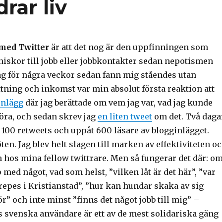
rar liv
 med Twitter
är att det nog är den uppfinningen som
niskor till jobb eller jobbkontakter sedan nepotismen
ag för några veckor sedan fann mig ståendes utan
tning och inkomst var min absolut första reaktion att
inlägg
där jag berättade om vem jag var, vad jag kunde
göra, och sedan skrev jag
en liten tweet
om det. Två daga
 100 retweets och uppåt 600 läsare av blogginlägget.
en. Jag blev helt slagen till marken av effektiviteten o
n hos mina fellow twittrare. Men så fungerar det där: o
 med något, vad som helst, ”vilken låt är det här”, ”var
repes i Kristianstad”, ”hur kan hundar skaka av sig
r” och inte minst ”finns det något jobb till mig” –
s svenska användare är ett av de mest solidariska gäng