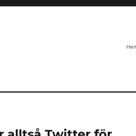
He
r alltså Twitter för