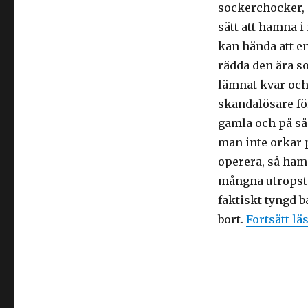
Hur
sockerchocker, s
det
sätt att hamna i 
känns
när
kan hända att en
ens
rädda den ära so
blogginlägg
lämnat kvar och
blir
viralt
skandalösare för
gamla och på så
man inte orkar p
operera, så ham
mångna utropste
faktiskt tyngd 
bort.
Fortsätt lä