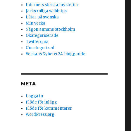
Internets största mysterier
Jacks roliga webbtips
Låtar på svenska
Min vecka
k och möten som förändrar liv”
Någon annans Stockholm
Okategoriserade
Twitterquiz
Uncategorized
Veckans Nyheter24-bloggande
META
Logga in
Flöde för inlägg
Flöde för kommentarer
WordPress.org