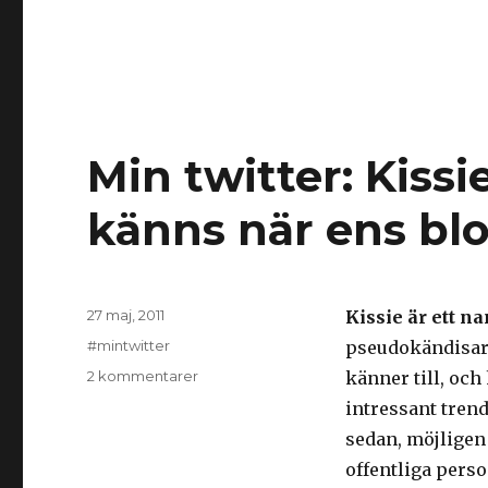
Min twitter: Kissi
känns när ens blog
Postat
27 maj, 2011
Kissie är ett n
Kategorier
#mintwitter
pseudokändisar 
till
2 kommentarer
känner till, och
Min
intressant trend
twitter:
sedan, möjligen
Kissiegate
eller
offentliga pers