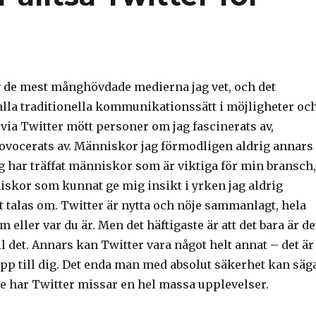
 de mest månghövdade medierna jag vet, och det
 alla traditionella kommunikationssätt i möjligheter oc
ar via Twitter mött personer om jag fascinerats av,
ovocerats av. Människor jag förmodligen aldrig annars
Jag har träffat människor som är viktiga för min bransch,
skor som kunnat ge mig insikt i yrken jag aldrig
t talas om. Twitter är nytta och nöje sammanlagt, hela
m eller var du är. Men det häftigaste är att det bara är de
ll det. Annars kan Twitter vara något helt annat – det är 
upp till dig. Det enda man med absolut säkerhet kan säg
te har Twitter missar en hel massa upplevelser.
 twitter: vad är alltså Twitter för mig?”