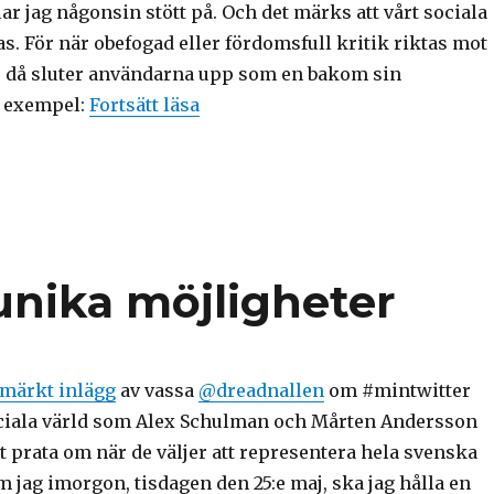
r jag någonsin stött på. Och det märks att vårt sociala
. För när obefogad eller fördomsfull kritik riktas mot
n”, då sluter användarna upp som en bakom sin
“Min twitter: Hashtaggar, jobbsö
tt exempel:
Fortsätt läsa
 unika möjligheter
tmärkt inlägg
av vassa
@dreadnallen
om #mintwitter
ciala värld som Alex Schulman och Mårten Andersson
 prata om när de väljer att representera hela svenska
m jag imorgon, tisdagen den 25:e maj, ska jag hålla en