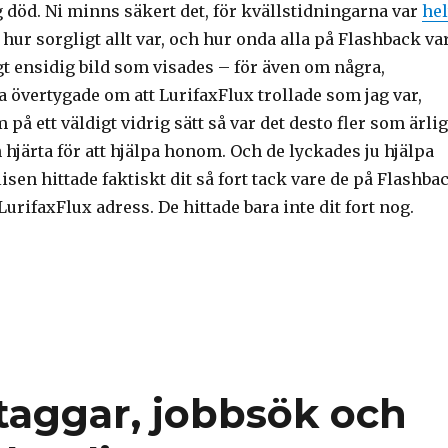
ig död. Ni minns säkert det, för kvällstidningarna var
hel
hur sorgligt allt var, och hur onda alla på Flashback var
gt ensidig bild som visades – för även om några,
 övertygade om att LurifaxFlux trollade som jag var,
på ett väldigt vidrig sätt så var det desto fler som ärlig
h hjärta för att hjälpa honom. Och de lyckades ju hjälpa
sen hittade faktiskt dit så fort tack vare de på Flashba
urifaxFlux adress. De hittade bara inte dit fort nog.
n twitter: Flashback – mycket mer än näthat”
taggar, jobbsök och