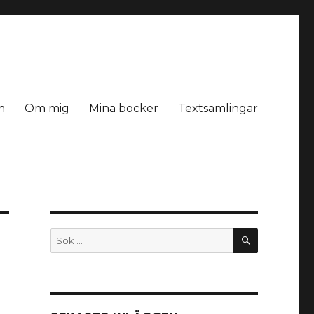
m
Om mig
Mina böcker
Textsamlingar
SÖK
Sök
efter: