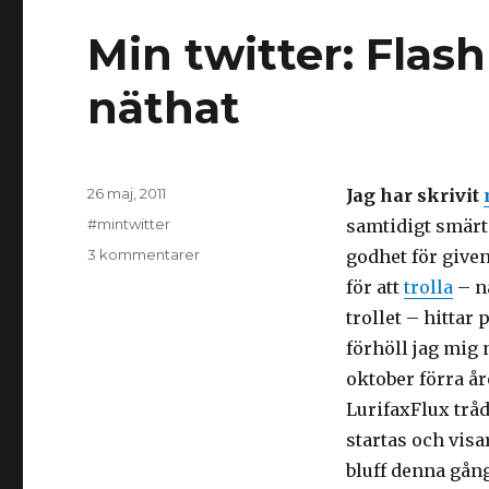
Min twitter: Fla
näthat
Postat
26 maj, 2011
Jag har skrivit
Kategorier
#mintwitter
samtidigt smärt
till
3 kommentarer
godhet för giv
Min
för att
trolla
– n
twitter:
trollet – hittar 
Flashback
–
förhöll jag mig
mycket
oktober förra år
mer
LurifaxFlux tråd
än
näthat
startas och visa
bluff denna gån