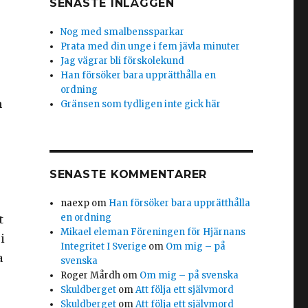
SENASTE INLÄGGEN
Nog med smalbenssparkar
Prata med din unge i fem jävla minuter
Jag vägrar bli förskolekund
Han försöker bara upprätthålla en
ordning
h
Gränsen som tydligen inte gick här
SENASTE KOMMENTARER
naexp
om
Han försöker bara upprätthålla
en ordning
t
Mikael eleman Föreningen för Hjärnans
i
Integritet I Sverige
om
Om mig – på
a
svenska
Roger Mårdh
om
Om mig – på svenska
Skuldberget
om
Att följa ett självmord
Skuldberget
om
Att följa ett självmord