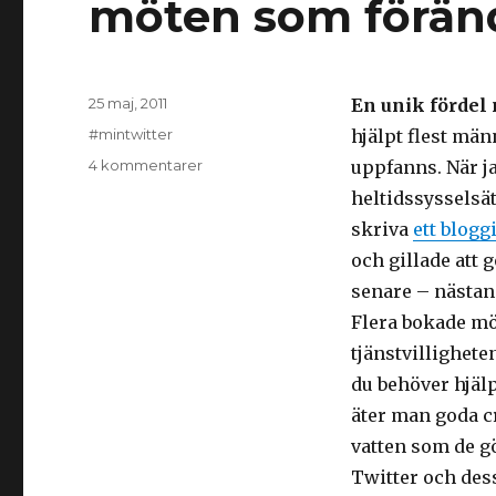
möten som föränd
Postat
25 maj, 2011
En unik fördel
Kategorier
#mintwitter
hjälpt flest män
till
4 kommentarer
uppfanns. När j
Min
heltidssysselsät
twitter:
skriva
ett blogg
Hashtaggar,
jobbsök
och gillade att 
och
senare – nästan
möten
Flera bokade möt
som
förändrar
tjänstvillighete
liv
du behöver hjälp
äter man goda c
vatten som de gö
Twitter och des