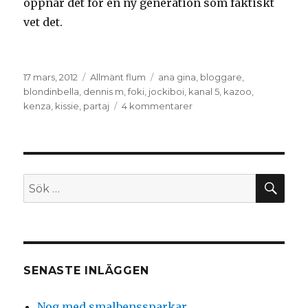
öppnar det för en ny generation som faktiskt
vet det.
Postat
Kategorier
Taggar
17 mars, 2012
Allmänt flum
ana gina
,
bloggare
,
blondinbella
,
dennis m
,
foki
,
jockiboi
,
kanal 5
,
kazoo
,
till
kenza
,
kissie
,
partaj
4 kommentarer
Några
ord
om
Kazoo
SÖ
Sök
efter:
SENASTE INLÄGGEN
Nog med smalbenssparkar