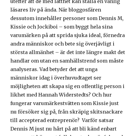
utefter att de med lätthet kan ställa en vanlig
läsares liv på ända. När bloggosfären
dessutom innehåller personer som Dennis M,
Kissie och Jockiboi – som byggt hela sina
varumärken på att sprida sjuka ideal, förnedra
andra människor och bete sig överjävligt i
största allmänhet – är det inte längre makt det
handlar om utan en samhällstrend som måste
analyseras. Vad betyder det att unga
människor idag i överhuvudtaget ser
möjligheten att skapa sig en offentlig person i
likhet med Hannah Widerstedts? Och hur
fungerar varumärkestvätten som Kissie just
nu försöker sig på, från skräpig skitsnackare
till accepterad entreprenör? Varför satsar
Dennis M just nu hårt på att bli känd enbart