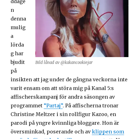
ddage
n
denna
mulig
a
lörda
g har
bjudit
Bild lånad av @kakancookiejar
på
insikten att jag under de gångna veckorna inte
varit ensam om att störa mig på Kanal 5:s
affischerskampanj för andra säsongen av
programmet
“Partaj”
. På affischerna tronar
Christine Meltzer i sin rollfigur Kazoo, en
parodi på yngre kvinnliga bloggare. Hon är
översminkad, poserande och av
klippen som