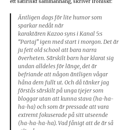
ett satiriskt sammanhang, skriver ironiskt:
Äntligen dags för lite humor som
sparkar nedåt när
karaktären
Kazoo
syns i Kanal 5:s
“Partaj” igen med start i morgon. Det är
ju fett old school att bara narra
överheten. Särskilt barn har klarat sig
undan alldeles för länge, det är
befriande att någon äntligen vågar
håna dem fullt ut. Och då tänker jag
förstås särskilt på unga tjejer som
bloggar utan att kunna stava (ha-ha-
ha-ha) och som är pressade att vara
extremt fokuserade på sitt utseende
(ha-ha-ha-ha). Vad fånigt att de är så