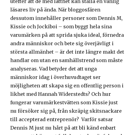
utefter att de med lätthet kan ställa en vanlig
läsares liv på ända. När bloggosfären
dessutom innehåller personer som Dennis M,
Kissie och Jockiboi – som byggt hela sina
varumärken på att sprida sjuka ideal, förnedra
andra människor och bete sig överjävligt i
största allmänhet – är det inte längre makt det
handlar om utan en samhällstrend som måste
analyseras. Vad betyder det att unga
människor idag i överhuvudtaget ser
möjligheten att skapa sig en offentlig person i
likhet med Hannah Widerstedts? Och hur
fungerar varumärkestvätten som Kissie just
nu försöker sig på, från skräpig skitsnackare
till accepterad entreprenör? Varför satsar
Dennis M just nu hårt på att bli känd enbart