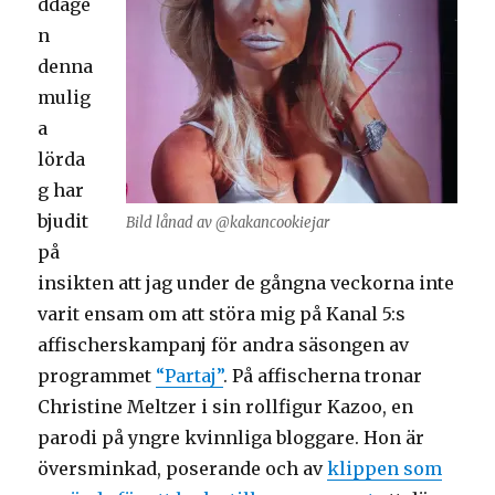
ddage
n
denna
mulig
a
lörda
g har
bjudit
Bild lånad av @kakancookiejar
på
insikten att jag under de gångna veckorna inte
varit ensam om att störa mig på Kanal 5:s
affischerskampanj för andra säsongen av
programmet
“Partaj”
. På affischerna tronar
Christine Meltzer i sin rollfigur Kazoo, en
parodi på yngre kvinnliga bloggare. Hon är
översminkad, poserande och av
klippen som