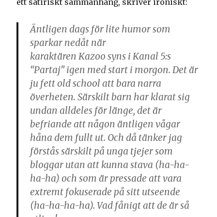
ett satiriskt sammanhang, skriver ironiskt:
Äntligen dags för lite humor som
sparkar nedåt när
karaktären
Kazoo
syns i Kanal 5:s
“Partaj” igen med start i morgon. Det är
ju fett old school att bara narra
överheten. Särskilt barn har klarat sig
undan alldeles för länge, det är
befriande att någon äntligen vågar
håna dem fullt ut. Och då tänker jag
förstås särskilt på unga tjejer som
bloggar utan att kunna stava (ha-ha-
ha-ha) och som är pressade att vara
extremt fokuserade på sitt utseende
(ha-ha-ha-ha). Vad fånigt att de är så