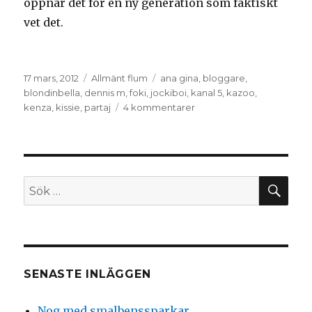
öppnar det för en ny generation som faktiskt
vet det.
Postat
Kategorier
Taggar
17 mars, 2012
Allmänt flum
ana gina
,
bloggare
,
blondinbella
,
dennis m
,
foki
,
jockiboi
,
kanal 5
,
kazoo
,
till
kenza
,
kissie
,
partaj
4 kommentarer
Några
ord
om
Kazoo
SÖ
Sök
efter:
SENASTE INLÄGGEN
Nog med smalbenssparkar