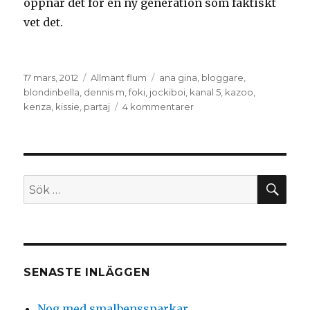
öppnar det för en ny generation som faktiskt
vet det.
Postat
Kategorier
Taggar
17 mars, 2012
Allmänt flum
ana gina
,
bloggare
,
blondinbella
,
dennis m
,
foki
,
jockiboi
,
kanal 5
,
kazoo
,
till
kenza
,
kissie
,
partaj
4 kommentarer
Några
ord
om
Kazoo
SÖ
Sök
efter:
SENASTE INLÄGGEN
Nog med smalbenssparkar