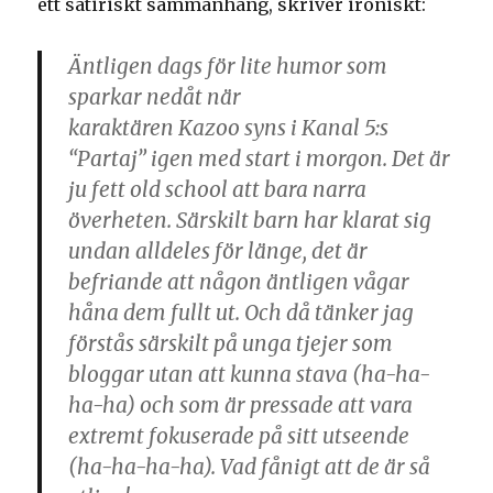
ett satiriskt sammanhang, skriver ironiskt:
Äntligen dags för lite humor som
sparkar nedåt när
karaktären
Kazoo
syns i Kanal 5:s
“Partaj” igen med start i morgon. Det är
ju fett old school att bara narra
överheten. Särskilt barn har klarat sig
undan alldeles för länge, det är
befriande att någon äntligen vågar
håna dem fullt ut. Och då tänker jag
förstås särskilt på unga tjejer som
bloggar utan att kunna stava (ha-ha-
ha-ha) och som är pressade att vara
extremt fokuserade på sitt utseende
(ha-ha-ha-ha). Vad fånigt att de är så