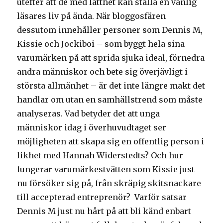
utefter att de med lätthet kan ställa en vanlig
läsares liv på ända. När bloggosfären
dessutom innehåller personer som Dennis M,
Kissie och Jockiboi – som byggt hela sina
varumärken på att sprida sjuka ideal, förnedra
andra människor och bete sig överjävligt i
största allmänhet – är det inte längre makt det
handlar om utan en samhällstrend som måste
analyseras. Vad betyder det att unga
människor idag i överhuvudtaget ser
möjligheten att skapa sig en offentlig person i
likhet med Hannah Widerstedts? Och hur
fungerar varumärkestvätten som Kissie just
nu försöker sig på, från skräpig skitsnackare
till accepterad entreprenör? Varför satsar
Dennis M just nu hårt på att bli känd enbart