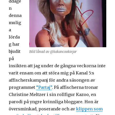
ddage
n
denna
mulig
a
lörda
g har
bjudit
Bild lånad av @kakancookiejar
på
insikten att jag under de gångna veckorna inte
varit ensam om att störa mig på Kanal 5:s
affischerskampanj för andra säsongen av
programmet
“Partaj”
. På affischerna tronar
Christine Meltzer i sin rollfigur Kazoo, en
parodi på yngre kvinnliga bloggare. Hon är
översminkad, poserande och av
klippen som