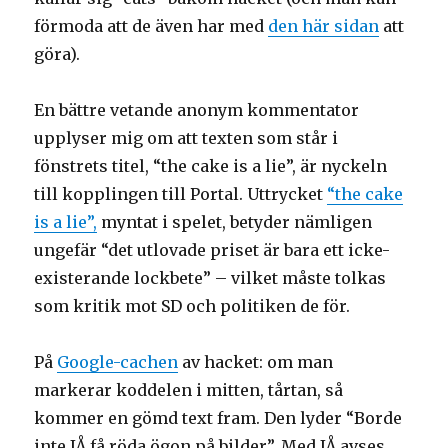
förmoda att de även har med
den här sidan
att
göra).
En bättre vetande anonym kommentator
upplyser mig om att texten som står i
fönstrets titel, “the cake is a lie”, är nyckeln
till kopplingen till Portal. Uttrycket
“the cake
is a lie”,
myntat i spelet, betyder nämligen
ungefär “det utlovade priset är bara ett icke-
existerande lockbete” – vilket måste tolkas
som kritik mot SD och politiken de för.
På
Google-cachen
av hacket: om man
markerar koddelen i mitten, tårtan, så
kommer en gömd text fram. Den lyder “Borde
inte JÅ få röda ögon på bilder”. Med JÅ avses