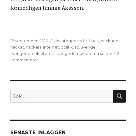
förmodligen Jimmie Åkesson.
Postat
Kategorier
Taggar
18 september, 2010
Uncategorized
hack
,
hackade
,
hackat
,
hackats
,
internet
,
politik
,
sd
,
sverige
,
sverigedemokraterna
,
sverigedemokraterna.se
,
val
2
till
kommentarer
Sverigedemokraterna.se
hackad
–
screenshots
och
SÖ
Sök
bakgrundsinfo
efter:
SENASTE INLÄGGEN