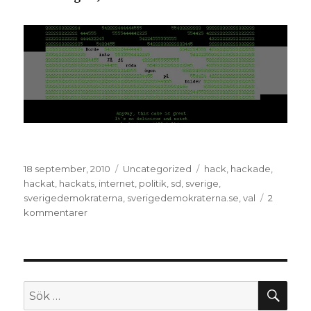
Postat
Kategorier
Taggar
18 september, 2010
Uncategorized
hack
,
hackade
,
hackat
,
hackats
,
internet
,
politik
,
sd
,
sverige
,
sverigedemokraterna
,
sverigedemokraterna.se
,
val
2
till
kommentarer
Sverigedemokraterna.se
hackad
–
screenshots
och
SÖ
Sök
bakgrundsinfo
efter: