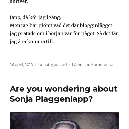
skriver.
Japp, då kör jag igång.
Men jag har glömt vad det där blogginlägget
jag pratade om i början var för något. Så det får
jag återkomma till….
Postat
Kategorier
till
26 april, 2010
Uncategorized
Lämna en kommentar
Så
var
man
Are you wondering about
igång
igen…
Sonja Plaggenlapp?