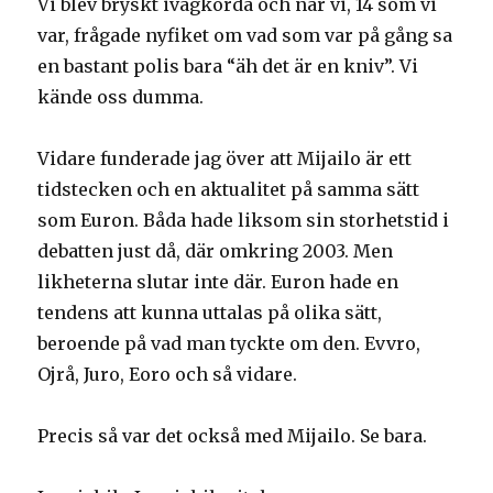
Vi blev bryskt ivägkörda och när vi, 14 som vi
var, frågade nyfiket om vad som var på gång sa
en bastant polis bara “äh det är en kniv”. Vi
kände oss dumma.
Vidare funderade jag över att Mijailo är ett
tidstecken och en aktualitet på samma sätt
som Euron. Båda hade liksom sin storhetstid i
debatten just då, där omkring 2003. Men
likheterna slutar inte där. Euron hade en
tendens att kunna uttalas på olika sätt,
beroende på vad man tyckte om den. Evvro,
Ojrå, Juro, Eoro och så vidare.
Precis så var det också med Mijailo. Se bara.