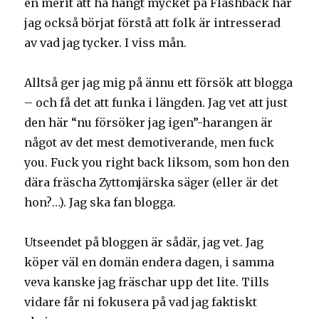
en merit att ha hängt mycket på Flashback har
jag också börjat förstå att folk är intresserad
av vad jag tycker. I viss mån.
Alltså ger jag mig på ännu ett försök att blogga
– och få det att funka i längden. Jag vet att just
den här “nu försöker jag igen”-harangen är
något av det mest demotiverande, men fuck
you. Fuck you right back liksom, som hon den
dära fräscha Zyttomjärska säger (eller är det
hon?…). Jag ska fan blogga.
Utseendet på bloggen är sådär, jag vet. Jag
köper väl en domän endera dagen, i samma
veva kanske jag fräschar upp det lite. Tills
vidare får ni fokusera på vad jag faktiskt