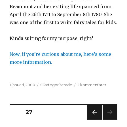
Beaumont and her exiting life spanned from
April the 26th 1711 to September 8th 1780. She
was one of the first to write fairy tales for kids.
Kinda suiting for my purpose, right?
Now, if you’re curious about me, here’s some
more information.
Postat
Kategorier
till
1 januari, 2000
Okategoriserade
2 kommentarer
Are
you
wondering
about
Inläggsnavigering
SIDA
27
Sonja
Plaggenla
FÖR