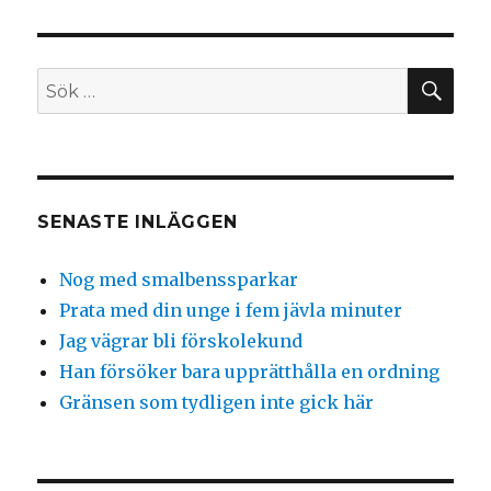
EGÅ
END
E
SIDA
SÖ
Sök
efter:
SENASTE INLÄGGEN
Nog med smalbenssparkar
Prata med din unge i fem jävla minuter
Jag vägrar bli förskolekund
Han försöker bara upprätthålla en ordning
Gränsen som tydligen inte gick här