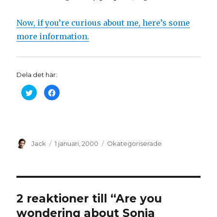
Now, if you’re curious about me, here’s some
more information.
Dela det här:
K
K
l
l
i
i
c
c
k
k
a
a
f
f
ö
ö
r
r
Författare
a
Postat
a
Kategorier
Jack
1 januari, 2000
Okategoriserade
t
t
t
t
d
d
e
e
l
l
a
a
p
p
å
å
T
F
2 reaktioner till “Are you
w
a
i
c
wondering about Sonja
t
e