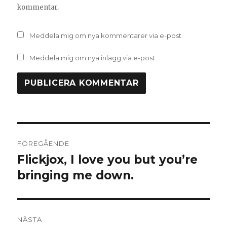
kommentar.
Meddela mig om nya kommentarer via e-post.
Meddela mig om nya inlägg via e-post.
Inläggsnavigering
FÖREGÅENDE
Flickjox, I love you but you’re
Föregående
inlägg:
bringing me down.
NÄSTA