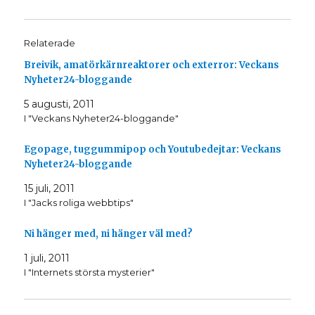
k
k
a
a
f
f
ö
ö
r
r
Relaterade
a
a
t
t
t
t
Breivik, amatörkärnreaktorer och exterror: Veckans
d
d
e
e
Nyheter24-bloggande
l
l
a
a
5 augusti, 2011
p
p
å
å
I "Veckans Nyheter24-bloggande"
T
F
w
a
i
c
t
e
Egopage, tuggummipop och Youtubedejtar: Veckans
t
b
e
o
Nyheter24-bloggande
r
o
(
k
15 juli, 2011
Ö
(
p
Ö
I "Jacks roliga webbtips"
p
p
n
p
a
n
s
a
Ni hänger med, ni hänger väl med?
i
s
e
i
t
e
1 juli, 2011
t
t
I "Internets största mysterier"
n
t
y
n
t
y
t
t
f
t