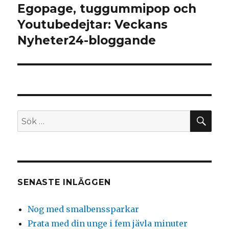
Egopage, tuggummipop och
Nästa
inlägg:
Youtubedejtar: Veckans
Nyheter24-bloggande
SÖ
Sök
efter:
SENASTE INLÄGGEN
Nog med smalbenssparkar
Prata med din unge i fem jävla minuter