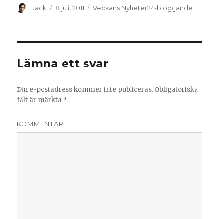
ö
f
n
ö
Författare
Postat
Kategorier
Jack
8 juli, 2011
Veckans Nyheter24-bloggande
s
n
t
s
e
t
r
e
)
r
)
Lämna ett svar
Din e-postadress kommer inte publiceras.
Obligatoriska
fält är märkta
*
KOMMENTAR