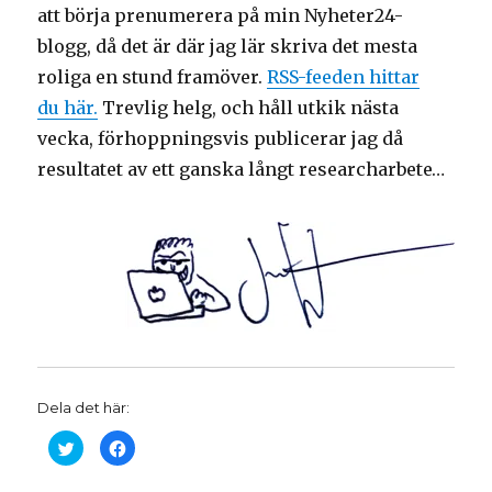
att börja prenumerera på min Nyheter24-
blogg, då det är där jag lär skriva det mesta
roliga en stund framöver.
RSS-feeden hittar
du här.
Trevlig helg, och håll utkik nästa
vecka, förhoppningsvis publicerar jag då
resultatet av ett ganska långt researcharbete…
Dela det här:
K
K
l
l
i
i
c
c