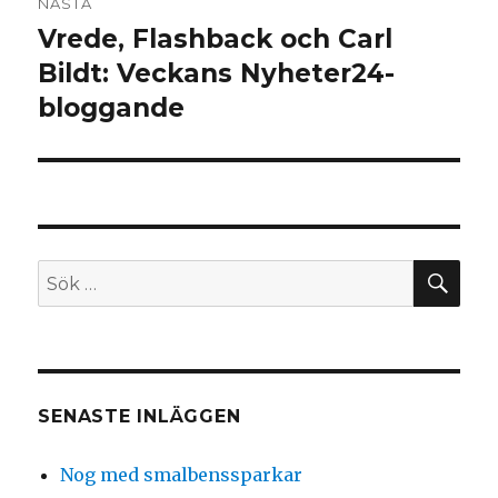
NÄSTA
Vrede, Flashback och Carl
Nästa
inlägg:
Bildt: Veckans Nyheter24-
bloggande
SÖ
Sök
efter:
SENASTE INLÄGGEN
Nog med smalbenssparkar