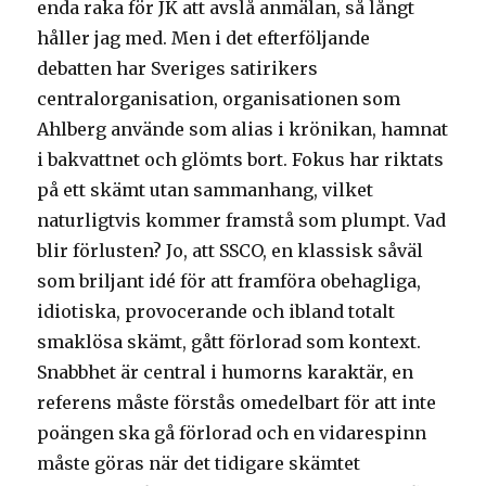
enda raka för JK att avslå anmälan, så långt
håller jag med. Men i det efterföljande
debatten har Sveriges satirikers
centralorganisation, organisationen som
Ahlberg använde som alias i krönikan, hamnat
i bakvattnet och glömts bort. Fokus har riktats
på ett skämt utan sammanhang, vilket
naturligtvis kommer framstå som plumpt. Vad
blir förlusten? Jo, att SSCO, en klassisk såväl
som briljant idé för att framföra obehagliga,
idiotiska, provocerande och ibland totalt
smaklösa skämt, gått förlorad som kontext.
Snabbhet är central i humorns karaktär, en
referens måste förstås omedelbart för att inte
poängen ska gå förlorad och en vidarespinn
måste göras när det tidigare skämtet