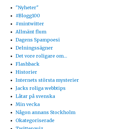
"Nyheter"
#Blogg100
#mintwitter
Allmänt flum
Dagens Spampoesi
Delningssägner
Det vore roligare om…
Flashback
Historier
Internets största mysterier
Jacks roliga webbtips
Låtar på svenska
Min vecka
Någon annans Stockholm
Okategoriserade
Twitterquiz