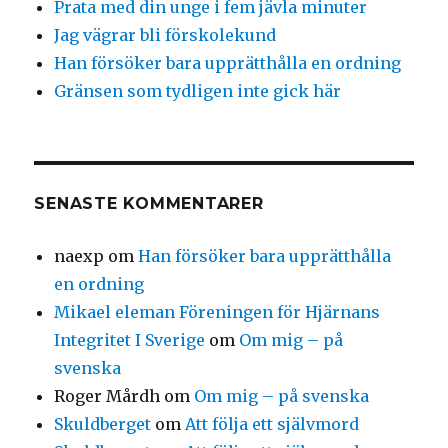
Prata med din unge i fem jävla minuter
Jag vägrar bli förskolekund
Han försöker bara upprätthålla en ordning
Gränsen som tydligen inte gick här
SENASTE KOMMENTARER
naexp
om
Han försöker bara upprätthålla
en ordning
Mikael eleman Föreningen för Hjärnans
Integritet I Sverige
om
Om mig – på
svenska
Roger Mårdh
om
Om mig – på svenska
Skuldberget
om
Att följa ett självmord