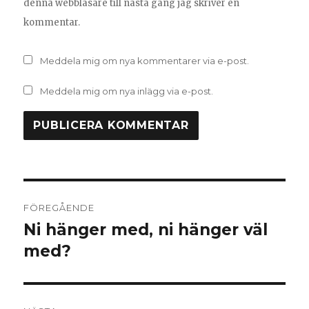
denna webbläsare till nästa gång jag skriver en
kommentar.
Meddela mig om nya kommentarer via e-post.
Meddela mig om nya inlägg via e-post.
Inläggsnavigering
FÖREGÅENDE
Ni hänger med, ni hänger väl
Föregående
inlägg:
med?