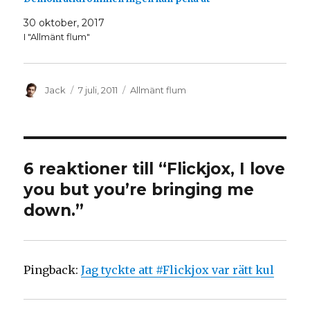
a
n
s
a
i
s
30 oktober, 2017
e
i
t
e
I "Allmänt flum"
t
t
n
t
y
n
t
y
t
t
f
t
Författare
Postat
Kategorier
Jack
7 juli, 2011
Allmänt flum
ö
f
n
ö
s
n
t
s
e
t
r
e
)
r
)
6 reaktioner till “Flickjox, I love
you but you’re bringing me
down.”
Pingback:
Jag tyckte att #Flickjox var rätt kul