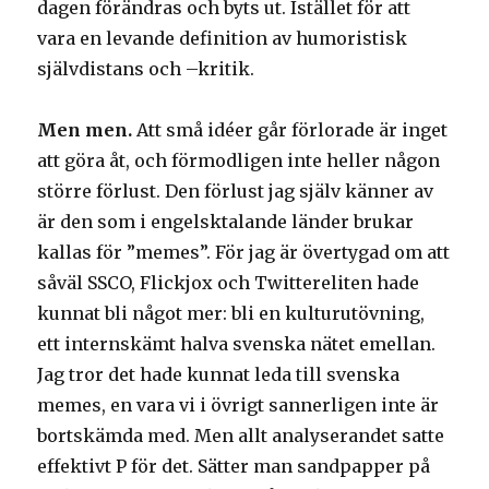
dagen förändras och byts ut. Istället för att
vara en levande definition av humoristisk
självdistans och –kritik.
Men men.
Att små idéer går förlorade är inget
att göra åt, och förmodligen inte heller någon
större förlust. Den förlust jag själv känner av
är den som i engelsktalande länder brukar
kallas för ”memes”. För jag är övertygad om att
såväl SSCO, Flickjox och Twittereliten hade
kunnat bli något mer: bli en kulturutövning,
ett internskämt halva svenska nätet emellan.
Jag tror det hade kunnat leda till svenska
memes, en vara vi i övrigt sannerligen inte är
bortskämda med. Men allt analyserandet satte
effektivt P för det. Sätter man sandpapper på