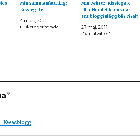
sies
Min sammanfattning:
Min twitter: Kissiegate
Kissiegate
eller Hur det känns när
ens blogginlägg blir viralt
4 mars, 2011
I "Okategoriserade"
27 maj, 2011
I "#mintwitter"
na”
 | Kwasblogg