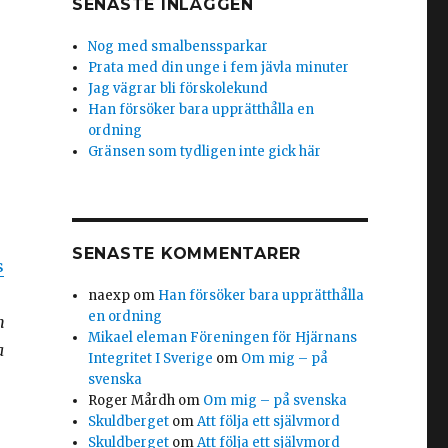
SENASTE INLÄGGEN
Nog med smalbenssparkar
Prata med din unge i fem jävla minuter
Jag vägrar bli förskolekund
Han försöker bara upprätthålla en
ordning
Gränsen som tydligen inte gick här
SENASTE KOMMENTARER
s
naexp
om
Han försöker bara upprätthålla
en ordning
n
Mikael eleman Föreningen för Hjärnans
a
Integritet I Sverige
om
Om mig – på
svenska
Roger Mårdh
om
Om mig – på svenska
Skuldberget
om
Att följa ett självmord
Skuldberget
om
Att följa ett självmord