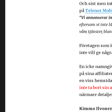
Och sist men in
på
Telenor Mobi
“Vi annonserar int
eftersom vi inte 
våra tjänster, bla
Företagen som
inte vill ge någ
En icke namngi
på sina affiliat
en viss hemsida 
inte ta bort sin
närmare detalje
Kimmo Ilvone