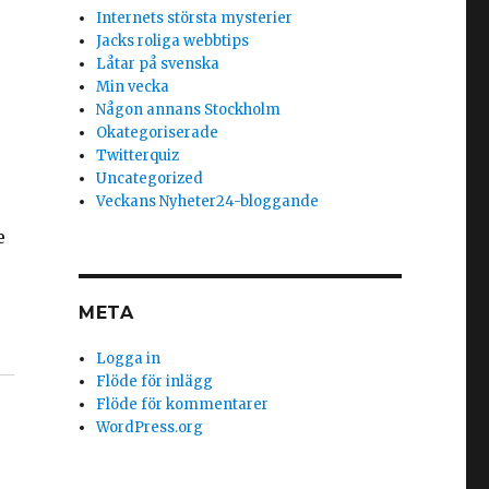
Internets största mysterier
Jacks roliga webbtips
Låtar på svenska
Min vecka
Någon annans Stockholm
Okategoriserade
Twitterquiz
Uncategorized
Veckans Nyheter24-bloggande
e
META
Logga in
Flöde för inlägg
Flöde för kommentarer
WordPress.org