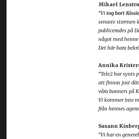
Mikael Lenstr
“Vi
tog bort Kissi
senaste stormen 
publicerades på Da
något med henne 
Det här bara bekräf
Annika Krister
“Tele2 har synts p
att finnas just där
våra banners på K
Vi kommer inte me
från hennes agera
Susann Kinber
“Vi har en generel