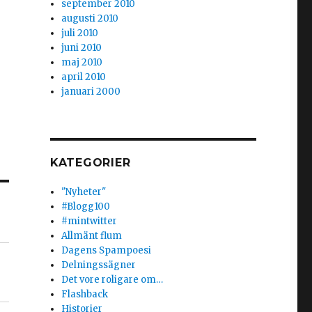
september 2010
augusti 2010
juli 2010
juni 2010
maj 2010
april 2010
januari 2000
KATEGORIER
"Nyheter"
#Blogg100
#mintwitter
Allmänt flum
Dagens Spampoesi
Delningssägner
Det vore roligare om…
Flashback
Historier