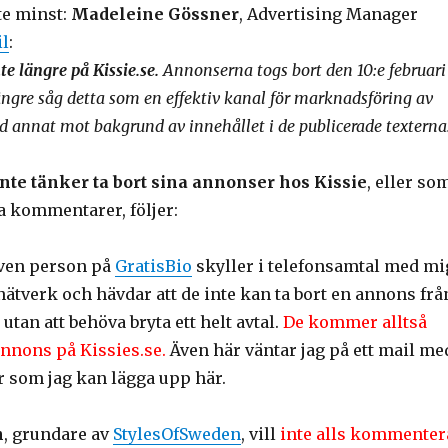
te minst:
Madeleine Gössner
, Advertising Manager
l
:
e längre på Kissie.se.
Annonserna togs bort den 10:e februari
längre såg detta som en effektiv kanal för marknadsföring av
nd annat mot bakgrund av innehållet i de publicerade texterna
inte tänker ta bort sina annonser hos Kissie
, eller so
ra kommentarer, följer:
ven person på
GratisBio
skyller i telefonsamtal med mi
enätverk och hävdar att de inte kan ta bort en annons frå
utan att behöva bryta ett helt avtal.
De kommer alltså
 annons på Kissies.se.
Även här väntar jag på ett mail me
r som jag kan lägga upp här.
n
, grundare av
StylesOfSweden
, vill
inte alls kommenter