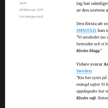
Författare
Jack
Jag har nämligen
Postat
26 februari, 2011
av den sortens 
Kategorier
Uncategorized
Den första att s
SMSGULD
, han 
“Vi använder oss 
hemsidor och vi h
Kissies blogg
.”
Vidare svarar
A
Sweden
:
“Kia har synts på
mängd sajter. Vi h
uppdagades har v
Kissies sajt
. Natur