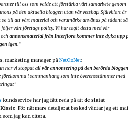
artner till oss som valde att förstärka vårt samarbete genom
nnons på den aktuella bloggen utan vår vetskap. Självklart är
t se till att vårt material och varumärke används på sådant sä
följer vårt företags policy. Vi har tagit detta med vår
r och
annonsmaterial från Interflora kommer inte dyka upp 
gen igen.
“
rs
, marketing manager på
NetOnNet
:
an har vi stoppat
all vår annonsering på den berörda blogge
inte förekomma i sammanhang som inte överensstämmer med
eringar.”
s
kundservice har jag fått reda på att
de slutat
Kissie
. För närmare detaljerat besked väntar jag ett mai
 som jag kan citera.