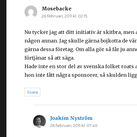
)
Mosebacke
skriver:
26 februari, 2011 kl. 02:15
Nu tycker jag att ditt initiativ är skitbra, m
någon annan. Jag skulle gärna bojkotta de vän
gärna dessa företag. Om alla gör så får ju an
förtjänar så att säga.
Hade inte en stor del av svenska folket roats 
hon inte fått några sponsorer, så skulden li
Svara
Joakim Nyström
skriver:
26 februari, 2011 kl. 07:40