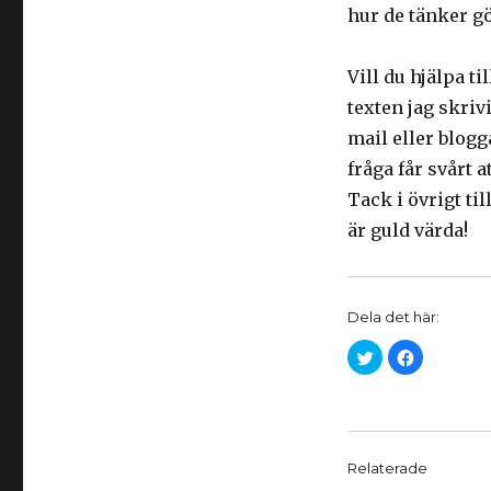
hur de tänker g
Vill du hjälpa t
texten jag skriv
mail eller blogg
fråga får svårt a
Tack i övrigt ti
är guld värda!
Dela det här:
K
K
l
l
i
i
c
c
k
k
a
a
f
f
ö
ö
r
r
Relaterade
a
a
t
t