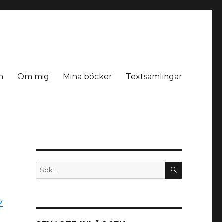
m
Om mig
Mina böcker
Textsamlingar
SÖK
Sök
efter:
v