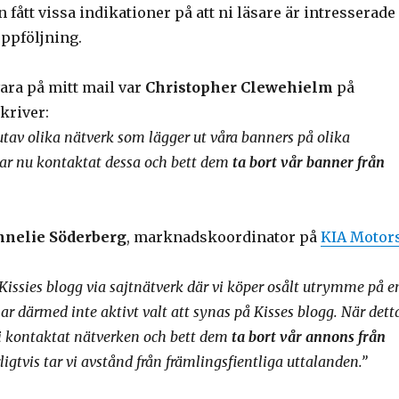
 fått vissa indikationer på att ni läsare är intresserade
uppföljning.
vara på mitt mail var
Christopher Clewehielm
på
skriver:
utav olika nätverk som lägger ut våra banners på olika
ar nu kontaktat dessa och bett dem
ta bort vår banner från
nnelie Söderberg
, marknadskoordinator på
KIA Motor
 Kissies blogg via sajtnätverk där vi köper osålt utrymme på e
ar därmed inte aktivt valt att synas på Kisses blogg. När dett
i kontaktat nätverken och bett dem
ta bort vår annons från
ligtvis tar vi avstånd från främlingsfientliga uttalanden.”