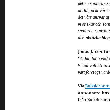
det en samarbetsp
att lägga ut vår a
det vårt ansvar at
vi önskar och som 
samarbetspartne
den aktuella blog
Jonas Järrenfo
“Sedan förra veck
Vi har valt att 
vårt företags värd
Via
Bubbleroom
annonsera hos 
från Bubbleroom