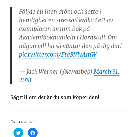
Följde en liten dröm och satte i
hemlighet en stressad kråka i ett av
exemplaren av min bok på
Akademibokhandeln i Hornstull. Om
någon vill ha så väntar den på dig där!
pic.twitter.com/FtqRVlvAmW
— Jack Werner (@kwasbeb)
March 31,
2018
Säg till om det är du som köper den!
Dela det här:
K
K
l
l