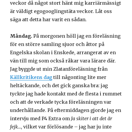
veckor då något stort hänt mig karriärmässigt
är väldigt egogooglingstäta veckor. Låt oss
säga att detta har varit en sådan.
Måndag.
På morgonen höll jag en föreläsning
för en större samling sjuor och åttor på
Engelska skolan i Enskede, arrangerat av en
vän till mig som också råkar vara lärare där.
Jag byggde ut min Zlatanföreläsning från
Källkritikens dag
till någonting lite mer
heltäckande, och det gick ganska bra: jag
tyckte jag hade kontakt med de flesta i rummet
och att de verkade tycka föreläsningen var
underhållande. På eftermiddagen gjorde jag en
intervju med P4 Extra om
Ja skiter i att det är
fejk…
, vilket var förlösande – jag har ju inte