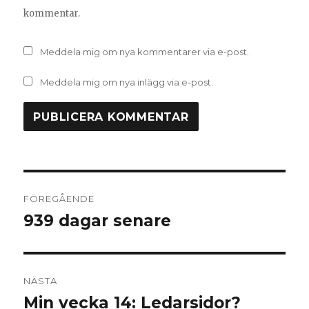
kommentar.
Meddela mig om nya kommentarer via e-post.
Meddela mig om nya inlägg via e-post.
Inläggsnavigering
FÖREGÅENDE
939 dagar senare
Föregående
inlägg:
NÄSTA
Min vecka 14: Ledarsidor?
Nästa