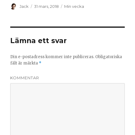
t
t
f
t
Författare
Postat
Kategorier
Jack
31 mars, 2018
Min vecka
ö
f
n
ö
s
n
t
s
e
t
r
e
)
r
)
Lämna ett svar
Din e-postadress kommer inte publiceras.
Obligatoriska
fält är märkta
*
KOMMENTAR