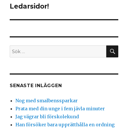
inlägg:
Ledarsidor!
SÖ
Sök
efter:
SENASTE INLÄGGEN
Nog med smalbenssparkar
Prata med din unge i fem jävla minuter
Jag vägrar bli förskolekund
Han försöker bara upprätthålla en ordning