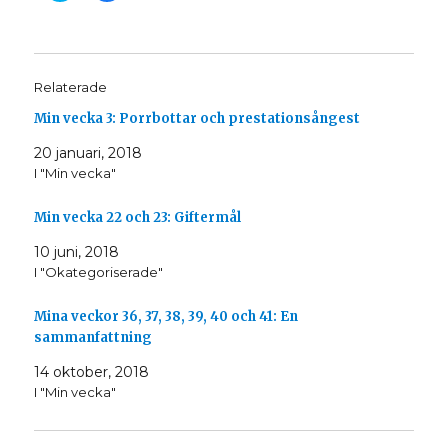
i
i
c
c
k
k
a
a
f
f
ö
ö
r
r
Relaterade
a
a
t
t
t
t
Min vecka 3: Porrbottar och prestationsångest
d
d
e
e
l
l
20 januari, 2018
a
a
I "Min vecka"
p
p
å
å
T
F
w
a
Min vecka 22 och 23: Giftermål
i
c
t
e
t
b
10 juni, 2018
e
o
r
o
I "Okategoriserade"
(
k
Ö
(
p
Ö
Mina veckor 36, 37, 38, 39, 40 och 41: En
p
p
n
p
sammanfattning
a
n
s
a
i
s
14 oktober, 2018
e
i
t
e
I "Min vecka"
t
t
n
t
y
n
t
y