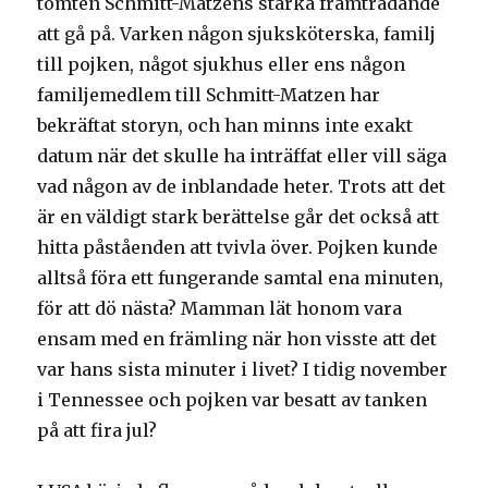
tomten Schmitt-Matzens starka framträdande
att gå på. Varken någon sjuksköterska, familj
till pojken, något sjukhus eller ens någon
familjemedlem till Schmitt-Matzen har
bekräftat storyn, och han minns inte exakt
datum när det skulle ha inträffat eller vill säga
vad någon av de inblandade heter. Trots att det
är en väldigt stark berättelse går det också att
hitta påståenden att tvivla över. Pojken kunde
alltså föra ett fungerande samtal ena minuten,
för att dö nästa? Mamman lät honom vara
ensam med en främling när hon visste att det
var hans sista minuter i livet? I tidig november
i Tennessee och pojken var besatt av tanken
på att fira jul?