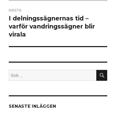
NÄSTA
I delningssägnernas tid –
Nästa
inlägg:
varför vandringssägner blir
virala
SÖ
Sök
efter:
SENASTE INLÄGGEN