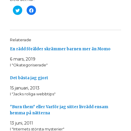
K
K
l
l
i
i
c
c
k
k
a
a
f
f
ö
ö
r
r
Relaterade
a
a
t
t
t
t
En rädd förälder skrämmer barnen mer än Momo
d
d
e
e
l
l
6 mars, 2019
a
a
I "Okategoriserade"
p
p
å
å
T
F
w
a
Det bästa jag gjort
i
c
t
e
t
b
15 januari, 2013
e
o
r
o
I "Jacks roliga webbtips"
(
k
Ö
(
p
Ö
"Burn them" eller Varför jag sitter livrädd ensam
p
p
n
p
hemma på nätterna
a
n
s
a
i
s
13 juni, 2011
e
i
t
e
I "Internets största mysterier"