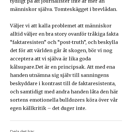
tydligt på att journalister inte är mer än
människor själva. Tomteskägget i brevlådan.
Väljer vi att kalla problemet att människor
alltid väljer en bra story ovanför tråkiga fakta
“faktaresisten” och “post-truth”, och beskylla
det för att världen går åt skogen, bör vi nog
acceptera att vi själva är lika goda
kålsupare.Det är en principsak. Att med ena
handen utnämna sig själv till sanningens
beskyddare i kontrast till de faktaresistenta,
och samtidigt med andra handen låta den här
sortens emotionella bulldozers köra över vår
egen källkritik – det duger inte.
Dela det här: