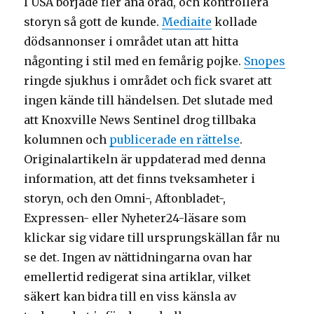
I USA började fler ana oråd, och kontrollera
storyn så gott de kunde.
Mediaite
kollade
dödsannonser i området utan att hitta
någonting i stil med en femårig pojke.
Snopes
ringde sjukhus i området och fick svaret att
ingen kände till händelsen. Det slutade med
att Knoxville News Sentinel drog tillbaka
kolumnen och
publicerade en rättelse
.
Originalartikeln är uppdaterad med denna
information, att det finns tveksamheter i
storyn, och den Omni-, Aftonbladet-,
Expressen- eller Nyheter24-läsare som
klickar sig vidare till ursprungskällan får nu
se det. Ingen av nättidningarna ovan har
emellertid redigerat sina artiklar, vilket
säkert kan bidra till en viss känsla av