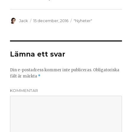
t
t
n
t
y
n
t
y
t
t
f
t
Författare
Postat
Kategorier
Jack
15 december, 2016
"Nyheter"
ö
f
n
ö
s
n
t
s
e
t
r
e
)
r
)
Lämna ett svar
Din e-postadress kommer inte publiceras.
Obligatoriska
fält är märkta
*
KOMMENTAR