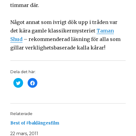
timmar där.
Något annat som ivrigt dök upp i tråden var
det kära gamle klassikermysteriet
Taman
Shud
– rekommenderad läsning för alla som
gillar verklighetsbaserade kalla kårar!
Dela det här:
K
K
l
l
i
i
c
c
k
k
a
a
f
f
ö
ö
r
r
Relaterade
a
a
t
t
t
t
Best of #baklängesfilm
d
d
e
e
l
l
22 mars, 2011