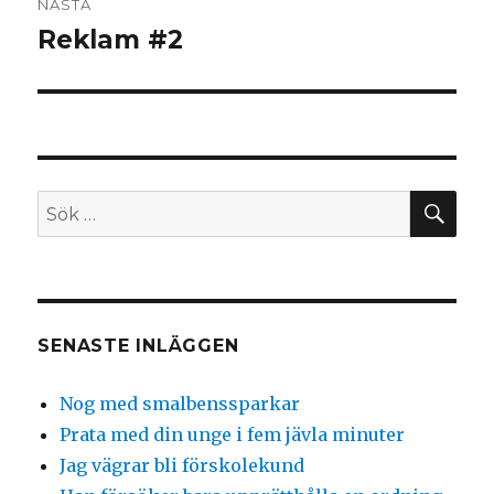
NÄSTA
Reklam #2
Nästa
inlägg:
SÖ
Sök
efter:
SENASTE INLÄGGEN
Nog med smalbenssparkar
Prata med din unge i fem jävla minuter
Jag vägrar bli förskolekund