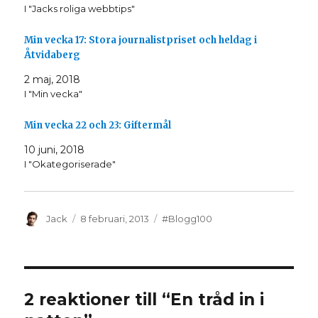
a
a
I "Jacks roliga webbtips"
p
p
å
å
T
F
w
a
Min vecka 17: Stora journalistpriset och heldag i
i
c
t
e
Åtvidaberg
t
b
e
o
r
o
2 maj, 2018
(
k
I "Min vecka"
Ö
(
p
Ö
p
p
n
p
Min vecka 22 och 23: Giftermål
a
n
s
a
i
s
10 juni, 2018
e
i
t
e
I "Okategoriserade"
t
t
n
t
y
n
t
y
t
t
f
t
Författare
Postat
Kategorier
Jack
8 februari, 2013
#Blogg100
ö
f
n
ö
s
n
t
s
e
t
r
e
)
r
)
2 reaktioner till “En tråd in i