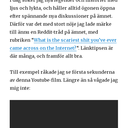
I dag söker jag nya legender och historier med
ljus och lykta, och håller alltid ögonen öppna
efter spännande nya diskussioner på ämnet.
Därför var det med stort nöje jag lade märke
till ännu en Reddit-tråd på ämnet, med
rubriken “
What is the scariest shit you’ve ever
came across on the Internet?
“. Länktipsen är
där många, och framför allt bra.
Till exempel råkade jag se första sekunderna
av denna Youtube-film. Längre än så vågade jag
mig inte: