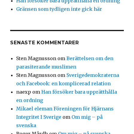
Han försöker bara upprätthålla en ordning
Gränsen som tydligen inte gick här
SENASTE KOMMENTARER
Sten Magnusson
om
Berättelsen om den
parasiterande muslimen
Sten Magnusson
om
Sverigedemokraterna
och Facebook: en komplicerad relation
naexp
om
Han försöker bara upprätthålla
en ordning
Mikael eleman Föreningen för Hjärnans
Integritet I Sverige
om
Om mig – på
svenska
Roger Mårdh
om
Om mig – på svenska