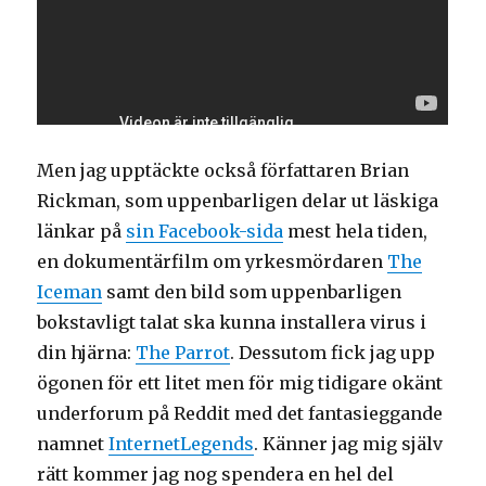
Men jag upptäckte också författaren Brian
Rickman, som uppenbarligen delar ut läskiga
länkar på
sin Facebook-sida
mest hela tiden,
en dokumentärfilm om yrkesmördaren
The
Iceman
samt den bild som uppenbarligen
bokstavligt talat ska kunna installera virus i
din hjärna:
The Parrot
. Dessutom fick jag upp
ögonen för ett litet men för mig tidigare okänt
underforum på Reddit med det fantasieggande
namnet
InternetLegends
. Känner jag mig själv
rätt kommer jag nog spendera en hel del