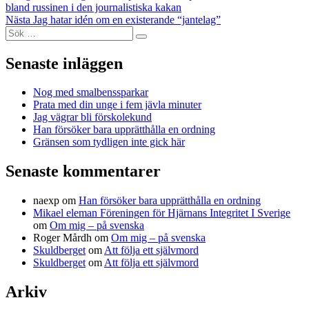
inlägg:
bland russinen i den journalistiska kakan
Nästa
Nästa
Jag hatar idén om en existerande “jantelag”
Sök
inlägg:
Sök
efter:
Senaste inläggen
Nog med smalbenssparkar
Prata med din unge i fem jävla minuter
Jag vägrar bli förskolekund
Han försöker bara upprätthålla en ordning
Gränsen som tydligen inte gick här
Senaste kommentarer
naexp
om
Han försöker bara upprätthålla en ordning
Mikael eleman Föreningen för Hjärnans Integritet I Sverige
om
Om mig – på svenska
Roger Mårdh
om
Om mig – på svenska
Skuldberget
om
Att följa ett självmord
Skuldberget
om
Att följa ett självmord
Arkiv