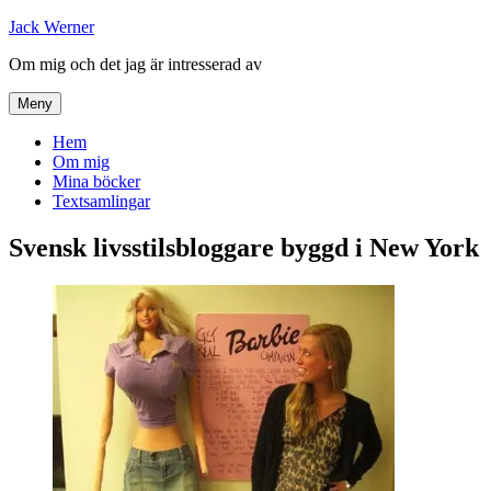
Hoppa
Jack Werner
till
Om mig och det jag är intresserad av
innehåll
Meny
Hem
Om mig
Mina böcker
Textsamlingar
Svensk livsstilsbloggare byggd i New York