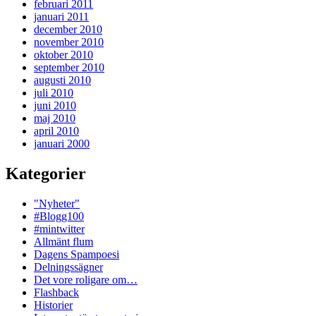
februari 2011
januari 2011
december 2010
november 2010
oktober 2010
september 2010
augusti 2010
juli 2010
juni 2010
maj 2010
april 2010
januari 2000
Kategorier
"Nyheter"
#Blogg100
#mintwitter
Allmänt flum
Dagens Spampoesi
Delningssägner
Det vore roligare om…
Flashback
Historier