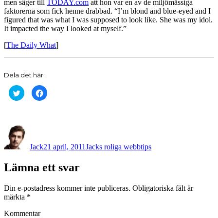
men säger till
TODAY.com
att hon var en av de miljömässiga
faktorerna som fick henne drabbad. “I’m blond and blue-eyed and I
figured that was what I was supposed to look like. She was my idol.
It impacted the way I looked at myself.”
[
The Daily What
]
Dela det här:
Klicka
Klicka
för
för
att
att
dela
dela
på
på
Twitter
Facebook
(Öppnas
(Öppnas
Författare
Postat
Kategorier
i
i
ett
ett
nytt
nytt
Jack
21 april, 2011
Jacks roliga webbtips
fönster)
fönster)
Lämna ett svar
Din e-postadress kommer inte publiceras.
Obligatoriska fält är
märkta
*
Kommentar