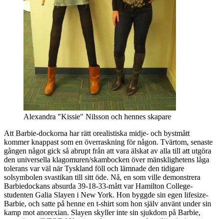
Alexandra "Kissie" Nilsson och hennes skapare
Att Barbie-dockorna har rätt orealistiska midje- och bystmått
kommer knappast som en överraskning för någon. Tvärtom, senaste
gången något gick så abrupt från att vara älskat av alla till att utgöra
den universella klagomuren/skambocken över mänsklighetens låga
tolerans var väl när Tyskland föll och lämnade den tidigare
solsymbolen svastikan till sitt öde. Nå, en som ville demonstrera
Barbiedockans absurda 39-18-33-mått var Hamilton College-
studenten Galia Slayen i New York. Hon byggde sin egen lifesize-
Barbie, och satte på henne en t-shirt som hon själv använt under sin
kamp mot anorexian. Slayen skyller inte sin sjukdom på Barbie,