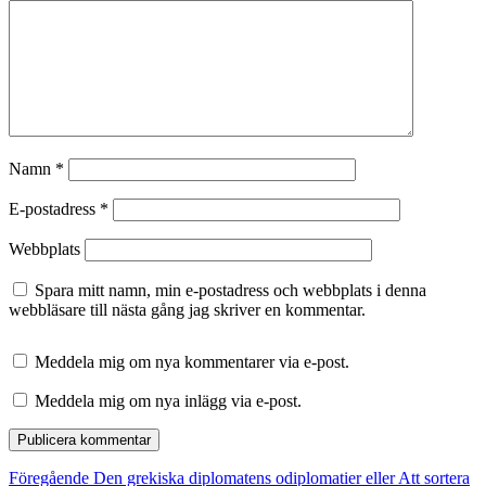
Namn
*
E-postadress
*
Webbplats
Spara mitt namn, min e-postadress och webbplats i denna
webbläsare till nästa gång jag skriver en kommentar.
Meddela mig om nya kommentarer via e-post.
Meddela mig om nya inlägg via e-post.
Inläggsnavigering
Föregående
Föregående
Den grekiska diplomatens odiplomatier eller Att sortera