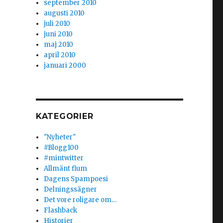
september 2010
augusti 2010
juli 2010
juni 2010
maj 2010
april 2010
januari 2000
KATEGORIER
"Nyheter"
#Blogg100
#mintwitter
Allmänt flum
Dagens Spampoesi
Delningssägner
Det vore roligare om…
Flashback
Historier