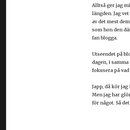
Alltså ger jag mi
längden. Jag vet
av det mest dem
som hon den dära
fan blogga.
Utseendet på blo
dagen, i samma v
fokusera på vad 
Japp, då kör jag
Men jag har glöm
för något. Så de