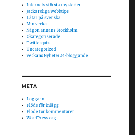
Internets största mysterier
Jacks roliga webbtips
Låtar på svenska
Min vecka
Någon annans Stockholm
Okategoriserade
Twitterquiz
Uncategorized
Veckans Nyheter24-bloggande
META
Logga in
Flöde för inlägg
Flöde för kommentarer
WordPress.org