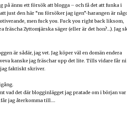
g på ännu ett försök att blogga – och få det att funka i
 att just den här “nu försöker jag igen”-harangen är någ
otiverande, men fuck you. Fuck you right back liksom,
 fräscha Zyttomjärska säger (eller är det hon?…). Jag s
ggen är sådär, jag vet. Jag köper väl en domän endera
eva kanske jag fräschar upp det lite. Tills vidare får ni
jag faktiskt skriver.
 igång.
t vad det där blogginlägget jag pratade om i början var
t får jag återkomma till….