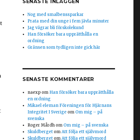
SENASTE INLÄGGEN
Nog med smalbenssparkar
Prata med din unge i fem jävla minuter
t
Jag vägrar bli förskolekund
Han försöker bara upprätthålla en
ordning
Gränsen som tydligen inte gick här
e
n
SENASTE KOMMENTARER
naexp
om
Han försöker bara upprätthålla
en ordning
Mikael eleman Föreningen för Hjärnans
t
Integritet I Sverige
om
Om mig – på
svenska
Roger Mårdh
om
Om mig – på svenska
Skuldberget
om
Att följa ett självmord
Skuldberget
om
Att följa ett självmord