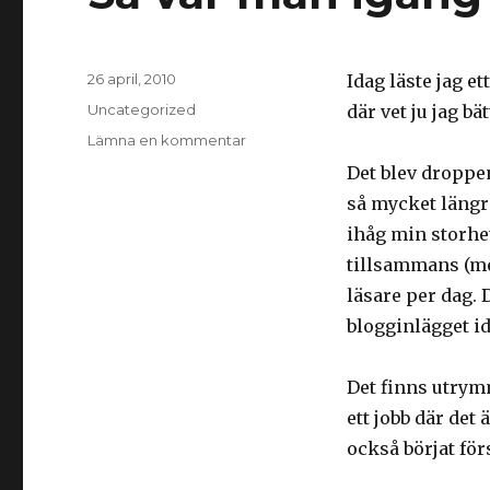
Postat
26 april, 2010
Idag läste jag et
Kategorier
Uncategorized
där vet ju jag bät
till
Lämna en kommentar
Så
Det blev droppen
var
så mycket längr
man
igång
ihåg min storhe
igen…
tillsammans (me
läsare per dag. 
blogginlägget id
Det finns utrymme
ett jobb där det
också börjat förs