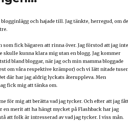
t blogginlägg och hajade till. Jag tänkte, herregud, om de
tre.
 som fick bägaren att rinna över. Jag förstod att jag int
e skulle kunna klara mig utan en blogg. Jag kommer
tstid bland bloggar, när jag och min mamma bloggade
st om våra respektive krämpor) och vi lätt nitade tuse
Det där har jag aldrig lyckats återuppleva. Men
ag fick mig att tänka om.
 för mig att berätta vad jag tycker. Och efter att jag fåt
 är en merit att ha hängt mycket på Flashback har jag
tå att folk är intresserad av vad jag tycker. I viss mån.