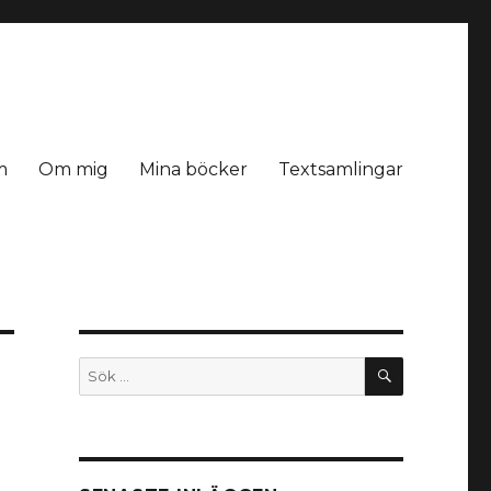
m
Om mig
Mina böcker
Textsamlingar
SÖK
Sök
efter: