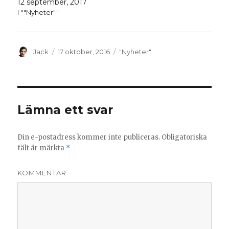
12 september, 2017
e
i
t
e
I ""Nyheter""
t
t
n
t
y
n
t
y
t
t
f
t
Författare
Postat
Kategorier
Jack
17 oktober, 2016
"Nyheter"
ö
f
n
ö
s
n
t
s
e
t
r
e
)
r
)
Lämna ett svar
Din e-postadress kommer inte publiceras.
Obligatoriska
fält är märkta
*
KOMMENTAR