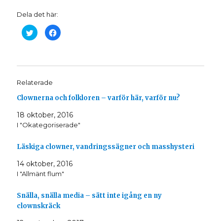
Dela det här:
K
K
l
l
i
i
c
c
k
k
a
a
f
f
ö
ö
r
r
Relaterade
a
a
t
t
t
t
Clownerna och folkloren – varför här, varför nu?
d
d
e
e
l
l
18 oktober, 2016
a
a
I "Okategoriserade"
p
p
å
å
T
F
w
a
Läskiga clowner, vandringssägner och masshysteri
i
c
t
e
t
b
14 oktober, 2016
e
o
r
o
I "Allmänt flum"
(
k
Ö
(
p
Ö
Snälla, snälla media – sätt inte igång en ny
p
p
n
p
clownskräck
a
n
s
a
i
s