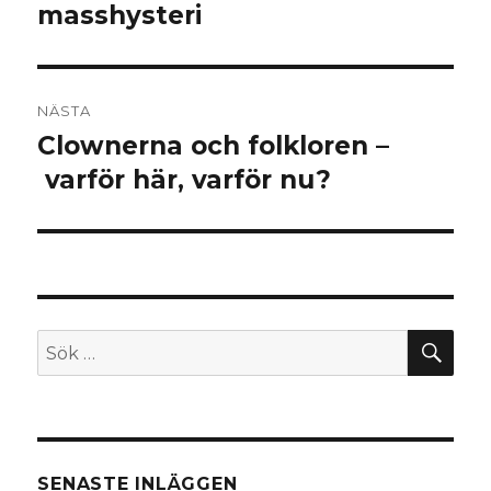
masshysteri
NÄSTA
Clownerna och folkloren –
Nästa
inlägg:
varför här, varför nu?
SÖ
Sök
efter:
SENASTE INLÄGGEN