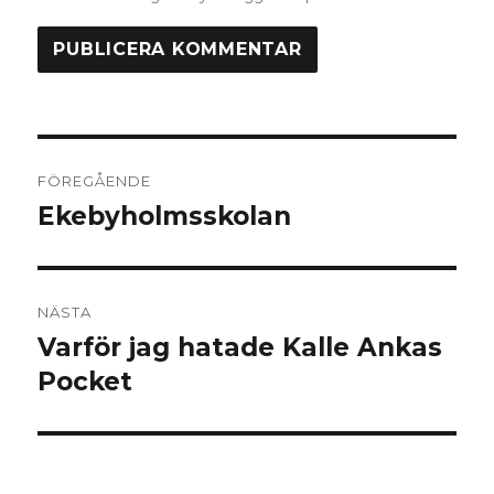
Inläggsnavigering
FÖREGÅENDE
Ekebyholmsskolan
Föregående
inlägg:
NÄSTA
Varför jag hatade Kalle Ankas
Nästa
inlägg:
Pocket