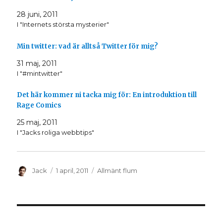
l
l
a
a
28 juni, 2011
p
p
å
å
I "Internets största mysterier"
T
F
w
a
i
c
t
e
Min twitter: vad är alltså Twitter för mig?
t
b
e
o
r
o
31 maj, 2011
(
k
I "#mintwitter"
Ö
(
p
Ö
p
p
n
p
Det här kommer ni tacka mig för: En introduktion till
a
n
s
a
Rage Comics
i
s
e
i
t
e
25 maj, 2011
t
t
I "Jacks roliga webbtips"
n
t
y
n
t
y
t
t
f
t
ö
f
n
ö
Författare
Postat
Kategorier
Jack
1 april, 2011
Allmänt flum
s
n
t
s
e
t
r
e
)
r
)