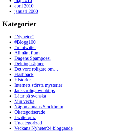
maj 2010
april 2010
januari 2000
Kategorier
"Nyheter"
#Blogg100
#mintwitter
Allmänt flum
Dagens Spampoesi
Delningssägner
Det vore roligare om…
Flashback
Historier
Internets största mysterier
Jacks roliga webbtips
Låtar på svenska
Min vecka
Någon annans Stockholm
Okategoriserade
Twitterquiz
Uncategorized
Veckans Nyheter24-bloggande