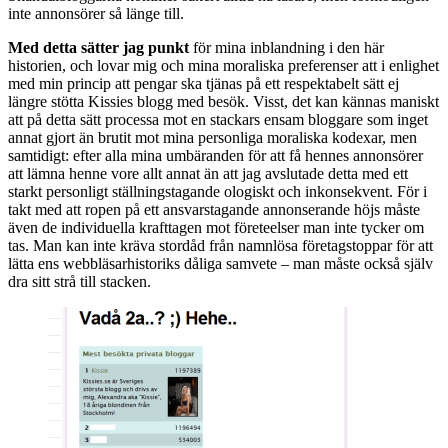
inte annonsörer så länge till.
Med detta sätter jag punkt
för mina inblandning i den här
historien, och lovar mig och mina moraliska preferenser att i enlighet
med min princip att pengar ska tjänas på ett respektabelt sätt ej
längre stötta Kissies blogg med besök. Visst, det kan kännas maniskt
att på detta sätt processa mot en stackars ensam bloggare som inget
annat gjort än brutit mot mina personliga moraliska kodexar, men
samtidigt: efter alla mina umbäranden för att få hennes annonsörer
att lämna henne vore allt annat än att jag avslutade detta med ett
starkt personligt ställningstagande ologiskt och inkonsekvent. För i
takt med att ropen på ett ansvarstagande annonserande höjs måste
även de individuella krafttagen mot företeelser man inte tycker om
tas. Man kan inte kräva stordåd från namnlösa företagstoppar för att
lätta ens webbläsarhistoriks dåliga samvete – man måste också själv
dra sitt strå till stacken.