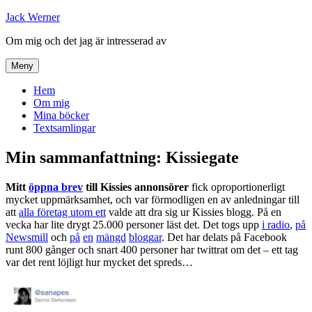
Hoppa
Jack Werner
till
Om mig och det jag är intresserad av
innehåll
Meny
Hem
Om mig
Mina böcker
Textsamlingar
Min sammanfattning: Kissiegate
Mitt
öppna brev
till Kissies annonsörer
fick oproportionerligt
mycket uppmärksamhet, och var förmodligen en av anledningar till
att
alla företag utom ett
valde att dra sig ur Kissies blogg. På en
vecka har lite drygt 25.000 personer läst det. Det togs upp
i radio
,
på
Newsmill
och
på
en
mängd
b
l
o
g
g
a
r
. Det har delats på Facebook
runt 800 gånger och snart 400 personer har twittrat om det – ett tag
var det rent löjligt hur mycket det spreds…