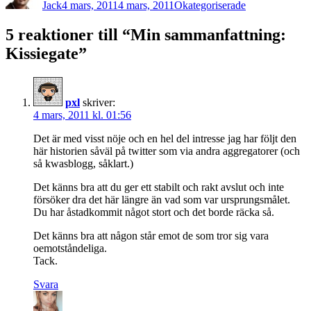
nytt
nytt
Jack
4 mars, 2011
4 mars, 2011
Okategoriserade
fönster)
fönster)
5 reaktioner till “Min sammanfattning:
Kissiegate”
pxl
skriver:
4 mars, 2011 kl. 01:56
Det är med visst nöje och en hel del intresse jag har följt den
här historien såväl på twitter som via andra aggregatorer (och
så kwasblogg, såklart.)
Det känns bra att du ger ett stabilt och rakt avslut och inte
försöker dra det här längre än vad som var ursprungsmålet.
Du har åstadkommit något stort och det borde räcka så.
Det känns bra att någon står emot de som tror sig vara
oemotståndeliga.
Tack.
Svara