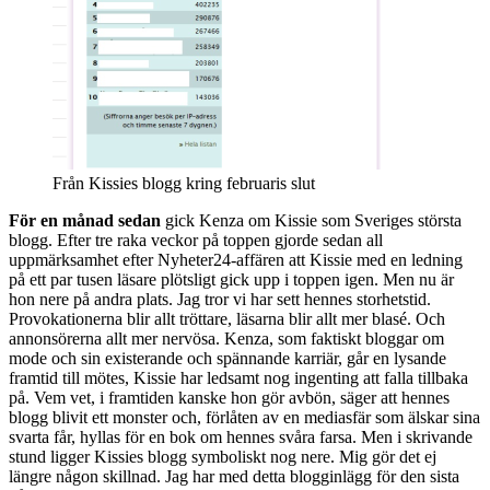
Från Kissies blogg kring februaris slut
För en månad sedan
gick Kenza om Kissie som Sveriges största
blogg. Efter tre raka veckor på toppen gjorde sedan all
uppmärksamhet efter Nyheter24-affären att Kissie med en ledning
på ett par tusen läsare plötsligt gick upp i toppen igen. Men nu är
hon nere på andra plats. Jag tror vi har sett hennes storhetstid.
Provokationerna blir allt tröttare, läsarna blir allt mer blasé. Och
annonsörerna allt mer nervösa. Kenza, som faktiskt bloggar om
mode och sin existerande och spännande karriär, går en lysande
framtid till mötes, Kissie har ledsamt nog ingenting att falla tillbaka
på. Vem vet, i framtiden kanske hon gör avbön, säger att hennes
blogg blivit ett monster och, förlåten av en mediasfär som älskar sina
svarta får, hyllas för en bok om hennes svåra farsa. Men i skrivande
stund ligger Kissies blogg symboliskt nog nere. Mig gör det ej
längre någon skillnad. Jag har med detta blogginlägg för den sista