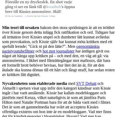
Min teori till orsaken
bakom den stora spridningen är att en trötthet
över Kissie genom detta inlägg fick ratifikation och ord. Tidigare har
all irritation över Kissies utspel och dumheter lätt kunnat avfärdas
som provokation, och Kissie själv har kunnat möta kritiken med ett
spefullt leende; ”Gick ni på den lätte?”. Men
ogenomtänkta
nazistyoutubefilmer
och
hot mot journalister
har äntligen givit oss
något att hänga upp kritiken på – och med den, en väg att gå: via
annonsörerna. I likhet med filmrättegångar mot mafiosos, där bara
ett formellt brott behöver bevisas, hur litet det än är, för att den
åtalade ska kunna dömas till ett hårt och långt straff, har sedan resten
av kritiken fått dignitet.
Nyvakenheten som etablerade media
med
SVT Debatt
och
Aktuellt i spetsen visat upp inför den kategori kändisar som Kissie
ingår i har varit anslående. Kissie har kallats modebloggare och
jämförts med Kenza, vilket naturligtvis är som att jämföra Paris
Hilton med Natalie Portman bara för att de båda varit med i filmer.
Det är som att gammelmedia har svårt att acceptera Kissies
offentliga existens om hon inte är en modebloggare. Vad mer finns
det för kändiskategorier i bloggträsket, liksom? Vad mer kan