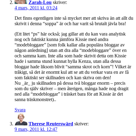
Zarah-Lou
skriver:
4 mars, 2011 kl. 03:24
Det finns egentligen inte så mycket mer att skriva än att allt du
skrivit i denna “soppa” är och har varit så brutalt jävla bra!
(Ett litet “ps” här också; jag gillar att du kan vara analytisk
nog och faktiskt kunna jämföra Kissie med andra
“modebloggare” [som folk kallar alla populära bloggar av
någon anledning] utan att dra alla “modebloggare” över en
och samma kam. Inte alla som hade skrivit detta om Kissie
hade i samma stund kunnat hylla Kenza, utan alla dessa
bloggar hade liksom blivit “samma skrot och korn”! Vilket är
tråkigt, så det är enormt kul att se att du verkar vara en av få
som faktiskt ser skillnaden och kan skriva om den!
Nu _är_ ju skillnaden på dessa två bloggar enorm – precis
som du själv skriver – men återigen, många hade nog dragit
ned alla “modebloggar” i träsket bara för att Kissie är det
sanna träskmonstret)..
Svara
Therese Reuterswärd
skriver:
9 mars, 2011 kl. 12:47