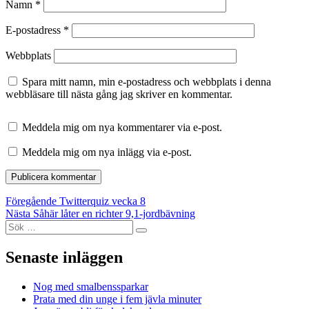
Namn
*
E-postadress
*
Webbplats
Spara mitt namn, min e-postadress och webbplats i denna
webbläsare till nästa gång jag skriver en kommentar.
Meddela mig om nya kommentarer via e-post.
Meddela mig om nya inlägg via e-post.
Inläggsnavigering
Föregående
Föregående
Twitterquiz vecka 8
Nästa
inlägg:
Nästa
Såhär låter en richter 9,1-jordbävning
Sök
inlägg:
Sök
efter:
Senaste inläggen
Nog med smalbenssparkar
Prata med din unge i fem jävla minuter