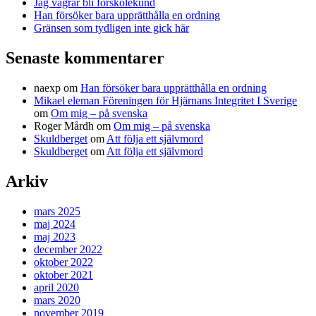
Jag vägrar bli förskolekund
Han försöker bara upprätthålla en ordning
Gränsen som tydligen inte gick här
Senaste kommentarer
naexp
om
Han försöker bara upprätthålla en ordning
Mikael eleman Föreningen för Hjärnans Integritet I Sverige
om
Om mig – på svenska
Roger Mårdh
om
Om mig – på svenska
Skuldberget
om
Att följa ett självmord
Skuldberget
om
Att följa ett självmord
Arkiv
mars 2025
maj 2024
maj 2023
december 2022
oktober 2022
oktober 2021
april 2020
mars 2020
november 2019