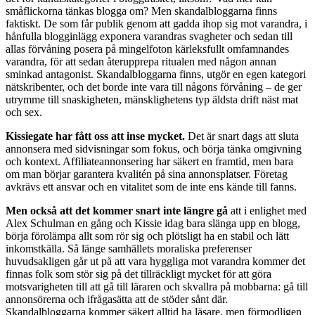
småflickorna tänkas blogga om? Men skandalbloggarna finns
faktiskt. De som får publik genom att gadda ihop sig mot varandra, i
hånfulla blogginlägg exponera varandras svagheter och sedan till
allas förvåning posera på mingelfoton kärleksfullt omfamnandes
varandra, för att sedan återupprepa ritualen med någon annan
sminkad antagonist. Skandalbloggarna finns, utgör en egen kategori
nätskribenter, och det borde inte vara till någons förvåning – de ger
utrymme till snaskigheten, mänsklighetens typ äldsta drift näst mat
och sex.
Kissiegate har fått oss att inse mycket.
Det är snart dags att sluta
annonsera med sidvisningar som fokus, och börja tänka omgivning
och kontext. Affiliateannonsering har säkert en framtid, men bara
om man börjar garantera kvalitén på sina annonsplatser. Företag
avkrävs ett ansvar och en vitalitet som de inte ens kände till fanns.
Men också att det kommer snart inte längre gå
att i enlighet med
Alex Schulman en gång och Kissie idag bara slänga upp en blogg,
börja förolämpa allt som rör sig och plötsligt ha en stabil och lätt
inkomstkälla. Så länge samhällets moraliska preferenser
huvudsakligen går ut på att vara hyggliga mot varandra kommer det
finnas folk som stör sig på det tillräckligt mycket för att göra
motsvarigheten till att gå till läraren och skvallra på mobbarna: gå till
annonsörerna och ifrågasätta att de stöder sånt där.
Skandalbloggarna kommer säkert alltid ha läsare, men förmodligen