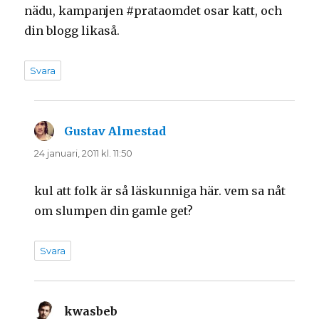
nädu, kampanjen #prataomdet osar katt, och
din blogg likaså.
Svara
Gustav Almestad
skriver:
24 januari, 2011 kl. 11:50
kul att folk är så läskunniga här. vem sa nåt
om slumpen din gamle get?
Svara
kwasbeb
skriver: