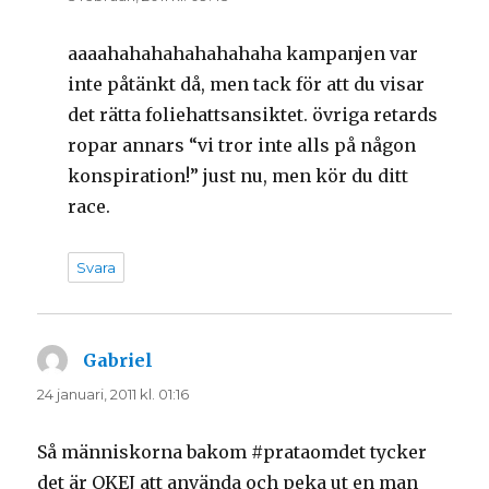
aaaahahahahahahahaha kampanjen var
inte påtänkt då, men tack för att du visar
det rätta foliehattsansiktet. övriga retards
ropar annars “vi tror inte alls på någon
konspiration!” just nu, men kör du ditt
race.
Svara
Gabriel
skriver:
24 januari, 2011 kl. 01:16
Så människorna bakom #prataomdet tycker
det är OKEJ att använda och peka ut en man