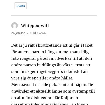
Svara
Whippoorwill
skriver:
24 januari, 2011 kl. 04:44
Det är ju rätt skrattretande att ni går i taket
för att ena parten hängs ut men samtidigt
inte reagerar på och medverkar till att den
andra parten hudflängs än värre , trots att
som ni säger inget avgjorts i domstol än,
vare sig åt ena eller andra hållet.
Men oavsett det -de pekar inte ut någon. De
använder ett aktuellt ämne som avstamp till
en allmän diskussion där Koljonen
dessutom inledningsvis lägger an tonen