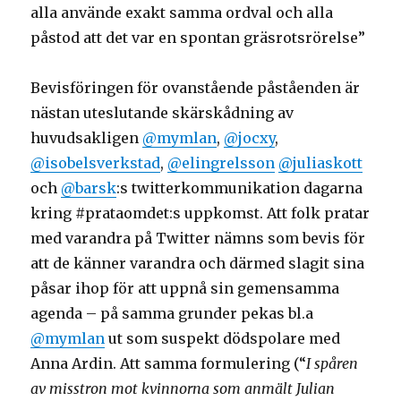
alla använde exakt samma ordval och alla
påstod att det var en spontan gräsrotsrörelse”
Bevisföringen för ovanstående påståenden är
nästan uteslutande skärskådning av
huvudsakligen
@mymlan
,
@jocxy
,
@isobelsverkstad
,
@elingrelsson
@juliaskott
och
@barsk
:s twitterkommunikation dagarna
kring #prataomdet:s uppkomst. Att folk pratar
med varandra på Twitter nämns som bevis för
att de känner varandra och därmed slagit sina
påsar ihop för att uppnå sin gemensamma
agenda – på samma grunder pekas bl.a
@mymlan
ut som suspekt dödspolare med
Anna Ardin. Att samma formulering (“
I spåren
av misstron mot kvinnorna som anmält Julian