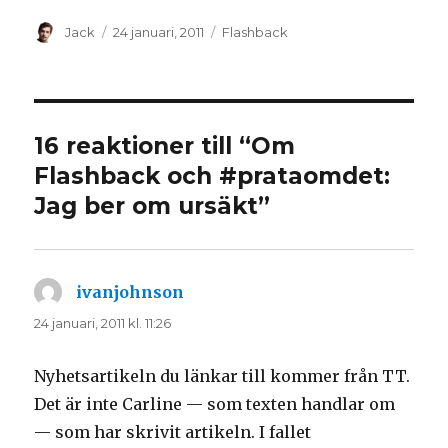
y
n
t
y
Författare
Postat
Kategorier
Jack
24 januari, 2011
Flashback
t
t
f
t
ö
f
n
ö
s
n
t
s
e
t
r
e
)
r
16 reaktioner till “Om
)
Flashback och #prataomdet:
Jag ber om ursäkt”
ivanjohnson
skriver:
24 januari, 2011 kl. 11:26
Nyhetsartikeln du länkar till kommer från TT.
Det är inte Carline — som texten handlar om
— som har skrivit artikeln. I fallet