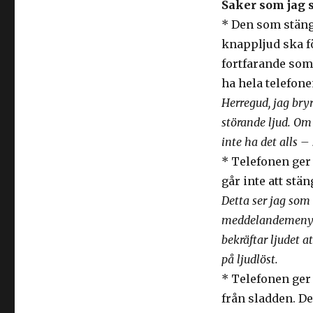
Saker som jag s
* Den som stänge
knappljud ska 
fortfarande som 
ha hela telefonen
Herregud, jag bryr
störande ljud. Om
inte ha det alls – 
* Telefonen ger i
går inte att stän
Detta ser jag som
meddelandemenyn 
bekräftar ljudet a
på ljudlöst.
* Telefonen ger i
från sladden. Det