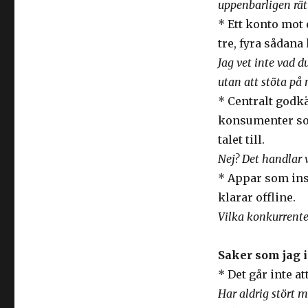
uppenbarligen rä
* Ett konto mot
tre, fyra sådan
Jag vet inte vad d
utan att stöta på
* Centralt godkä
konsumenter so
talet till.
Nej? Det handlar 
* Appar som ins
klarar offline.
Vilka konkurrenter
Saker som jag i
* Det går inte at
Har aldrig stört m