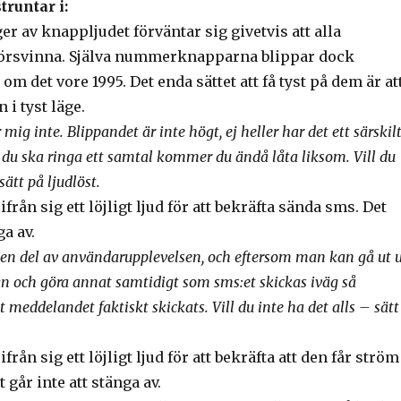
truntar i:
r av knappljudet förväntar sig givetvis att alla
försvinna. Själva nummerknapparna blippar dock
om det vore 1995. Det enda sättet att få tyst på dem är at
 i tyst läge.
 mig inte. Blippandet är inte högt, ej heller har det ett särskil
 du ska ringa ett samtal kommer du ändå låta liksom. Vill du
sätt på ljudlöst.
från sig ett löjligt ljud för att bekräfta sända sms. Det
ga av.
 en del av användarupplevelsen, och eftersom man kan gå ut 
och göra annat samtidigt som sms:et skickas iväg så
tt meddelandet faktiskt skickats. Vill du inte ha det alls – sätt
från sig ett löjligt ljud för att bekräfta att den får ström
 går inte att stänga av.