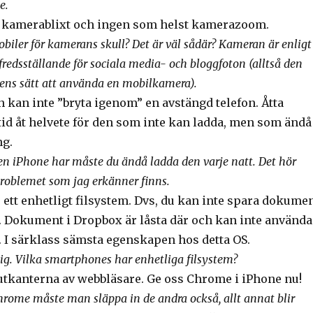
e.
n kamerablixt och ingen som helst kamerazoom.
obiler för kamerans skull? Det är väl sådär? Kameran är enligt
llfredsställande för sociala media- och bloggfoton (alltså den
ens sätt att använda en mobilkamera).
 kan inte ”bryta igenom” en avstängd telefon. Åtta
tid åt helvete för den som inte kan ladda, men som ändå
ng.
en iPhone har måste du ändå ladda den varje natt. Det hör
roblemet som jag erkänner finns.
ett enhetligt filsystem. Dvs, du kan inte spara dokume
 Dokument i Dropbox är låsta där och kan inte använda
. I särklass sämsta egenskapen hos detta OS.
mig. Vilka smartphones har enhetliga filsystem?
l utkanterna av webbläsare. Ge oss Chrome i iPhone nu!
rome måste man släppa in de andra också, allt annat blir