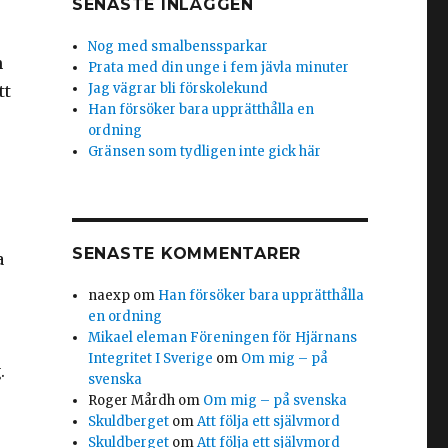
SENASTE INLÄGGEN
Nog med smalbenssparkar
n
Prata med din unge i fem jävla minuter
Jag vägrar bli förskolekund
tt
Han försöker bara upprätthålla en
ordning
Gränsen som tydligen inte gick här
SENASTE KOMMENTARER
a
naexp
om
Han försöker bara upprätthålla
en ordning
Mikael eleman Föreningen för Hjärnans
Integritet I Sverige
om
Om mig – på
g.
svenska
Roger Mårdh
om
Om mig – på svenska
Skuldberget
om
Att följa ett självmord
Skuldberget
om
Att följa ett självmord