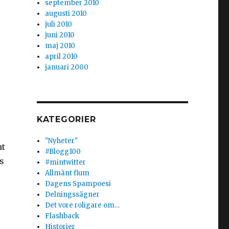
september 2010
augusti 2010
juli 2010
juni 2010
maj 2010
april 2010
januari 2000
KATEGORIER
"Nyheter"
nt
#Blogg100
s
#mintwitter
Allmänt flum
Dagens Spampoesi
Delningssägner
Det vore roligare om…
Flashback
Historier