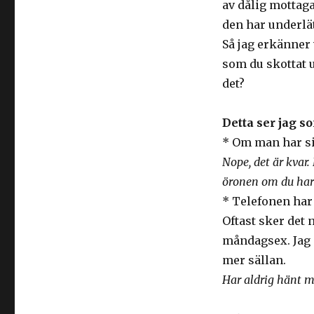
av dålig mottaga
den har underlät
Så jag erkänner 
som du skottat 
det?
Detta ser jag 
* Om man har si
Nope, det är kvar.
öronen om du har 
* Telefonen har 
Oftast sker det 
måndagsex. Jag 
mer sällan.
Har aldrig hänt m