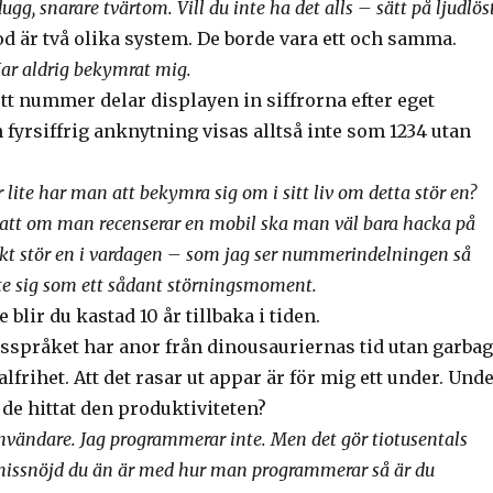
ugg, snarare tvärtom. Vill du inte ha det alls – sätt på ljudlös
d är två olika system. De borde vara ett och samma.
Har aldrig bekymrat mig.
tt nummer delar displayen in siffrorna efter eget
 fyrsiffrig anknytning visas alltså inte som 1234 utan
 lite har man att bekymra sig om i sitt liv om detta stör en?
å att om man recenserar en mobil ska man väl bara hacka på
kt stör en i vardagen – som jag ser nummerindelningen så
inte sig som ett sådant störningsmoment.
blir du kastad 10 år tillbaka i tiden.
pråket har anor från dinousauriernas tid utan garba
alfrihet. Att det rasar ut appar är för mig ett under. Und
 de hittat den produktiviteten?
användare. Jag programmerar inte. Men det gör tiotusentals
missnöjd du än är med hur man programmerar så är du