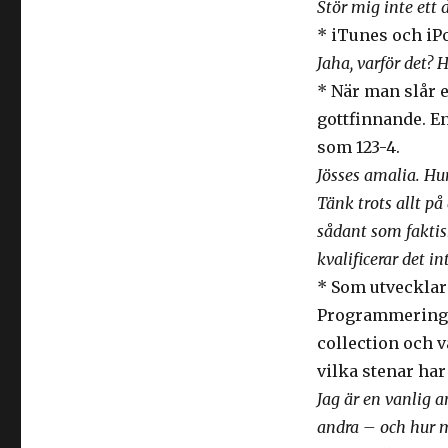
Stör mig inte ett d
* iTunes och iPo
Jaha, varför det? 
* När man slår e
gottfinnande. En
som 123-4.
Jösses amalia. Hur
Tänk trots allt p
sådant som faktis
kvalificerar det 
* Som utvecklare 
Programmeringss
collection och v
vilka stenar har
Jag är en vanlig 
andra – och hur 