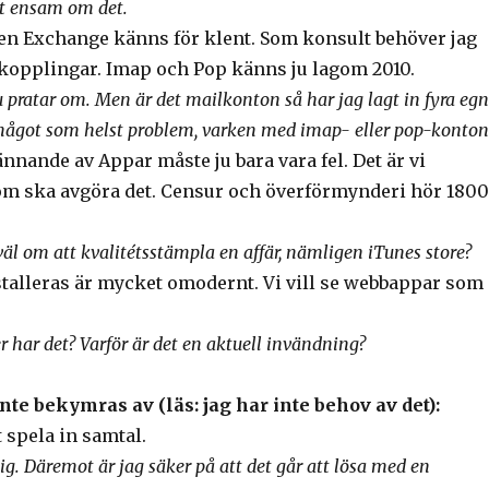
tt ensam om det.
 en Exchange känns för klent. Som konsult behöver jag
a kopplingar. Imap och Pop känns ju lagom 2010.
u pratar om. Men är det mailkonton så har jag lagt in fyra eg
 något som helst problem, varken med imap- eller pop-konton
nnande av Appar måste ju bara vara fel. Det är vi
m ska avgöra det. Censur och överförmynderi hör 1800
väl om att kvalitétsstämpla en affär, nämligen iTunes store?
talleras är mycket omodernt. Vi vill se webbappar som
 har det? Varför är det en aktuell invändning?
nte bekymras av (läs: jag har inte behov av det):
t spela in samtal.
ig. Däremot är jag säker på att det går att lösa med en