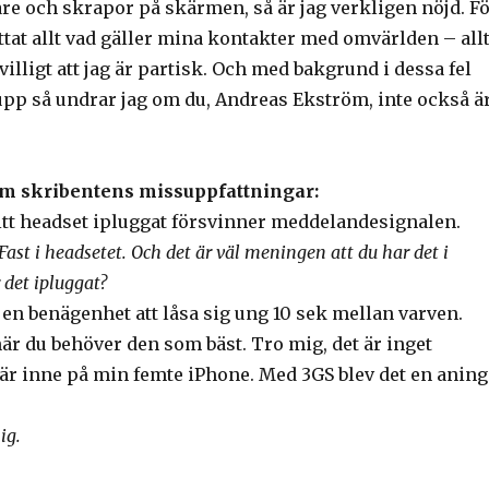
re och skrapor på skärmen, så är jag verkligen nöjd. F
tat allt vad gäller mina kontakter med omvärlden – allt
villigt att jag är partisk. Och med bakgrund i dessa fel
upp så undrar jag om du, Andreas Ekström, inte också ä
som skribentens missuppfattningar:
tt headset ipluggat försvinner meddelandesignalen.
 Fast i headsetet. Och det är väl meningen att du har det i
det ipluggat?
en benägenhet att låsa sig ung 10 sek mellan varven.
när du behöver den som bäst. Tro mig, det är inget
är inne på min femte iPhone. Med 3GS blev det en aning
ig.