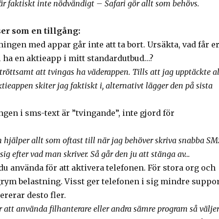
är faktiskt inte nödvändigt – Safari gör allt som behövs.
er som en tillgång:
ngen med appar går inte att ta bort. Ursäkta, vad får e
ill ha en aktieapp i mitt standardutbud…?
 tröttsamt att tvingas ha väderappen. Tills att jag upptäckte al
ieappen skiter jag faktiskt i, alternativt lägger den på sista
gen i sms-text är ”tvingande”, inte gjord för
 hjälper allt som oftast till när jag behöver skriva snabba SM
ig efter vad man skriver. Så går den ju att stänga av…
u använda för att aktivera telefonen. För stora org och
grym belastning. Visst ger telefonen i sig mindre suppo
rerar desto fler.
r att använda filhanterare eller andra sämre program så välje