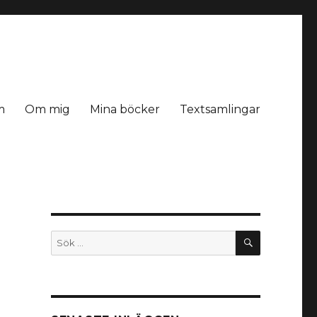
m
Om mig
Mina böcker
Textsamlingar
SÖK
Sök
efter: