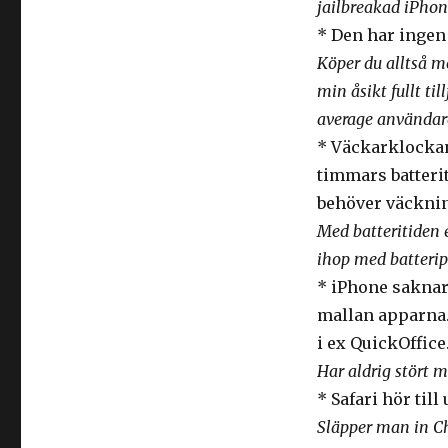
jailbreakad iPhon
* Den har inge
Köper du alltså m
min åsikt fullt ti
average användar
* Väckarklockan
timmars batteri
behöver väckni
Med batteritiden 
ihop med batterip
* iPhone saknar 
mallan apparna.
i ex QuickOffice
Har aldrig stört 
* Safari hör til
Släpper man in Ch