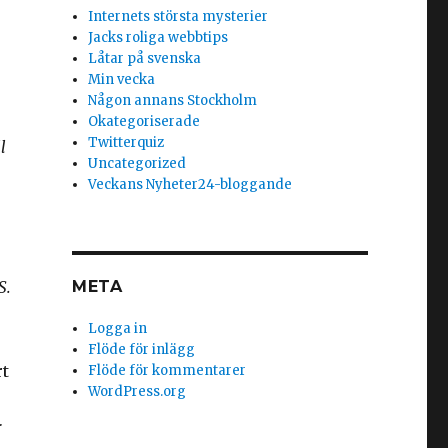
Internets största mysterier
Jacks roliga webbtips
Låtar på svenska
Min vecka
r
Någon annans Stockholm
Okategoriserade
Twitterquiz
l
Uncategorized
Veckans Nyheter24-bloggande
S.
META
Logga in
Flöde för inlägg
rt
Flöde för kommentarer
WordPress.org
r