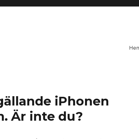
He
k gällande iPhonen
 Är inte du?