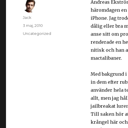
Andreas Ekström
häromdagen en
Författare
Jack
iPhone. Jag tro
Postat
3 maj, 2010
dålig eller bra m
Kategorier
Uncategorized
anse sitt om pr
renderade en hel
nitisk och han 
mactalibaner.
Med bakgrund i 
in dem efter rub
använder hela t
allt, men jag hål
jailbreakat lure
Till saken hör a
krångel här och 