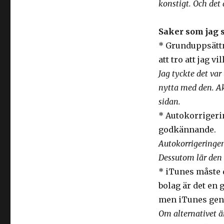
konstigt. Och det 
Saker som jag s
* Grunduppsättni
att tro att jag v
Jag tyckte det var
nytta med den. Akt
sidan.
* Autokorrigerin
godkännande.
Autokorrigeringen
Dessutom lär den s
* iTunes måste d
bolag är det en 
men iTunes gene
Om alternativet ä