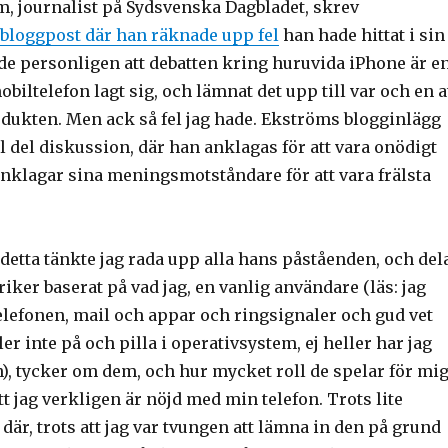
, journalist på Sydsvenska Dagbladet, skrev
bloggpost där han räknade upp fel
han hade hittat i sin
dde personligen att debatten kring huruvida iPhone är e
obiltelefon lagt sig, och lämnat det upp till var och en a
odukten. Men ack så fel jag hade. Ekströms blogginlägg
 del diskussion, där han anklagas för att vara onödigt
anklagar sina meningsmotståndare för att vara frälsta
detta tänkte jag rada upp alla hans påståenden, och del
riker baserat på vad jag, en vanlig användare (läs: jag
elefonen, mail och appar och ringsignaler och gud vet
ler inte på och pilla i operativsystem, ej heller har jag
n), tycker om dem, och hur mycket roll de spelar för mi
tt jag verkligen är nöjd med min telefon. Trots lite
där, trots att jag var tvungen att lämna in den på grund