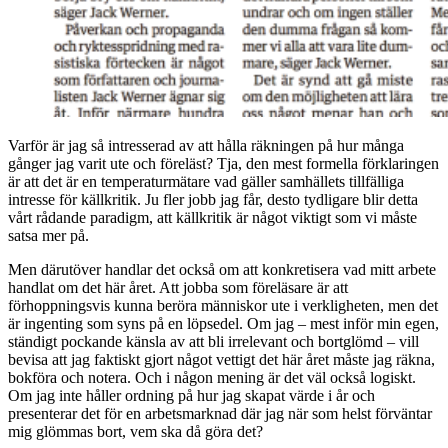
Varför är jag så intresserad av att hålla räkningen på hur många
gånger jag varit ute och föreläst? Tja, den mest formella förklaringen
är att det är en temperaturmätare vad gäller samhällets tillfälliga
intresse för källkritik. Ju fler jobb jag får, desto tydligare blir detta
vårt rådande paradigm, att källkritik är något viktigt som vi måste
satsa mer på.
Men därutöver handlar det också om att konkretisera vad mitt arbete
handlat om det här året. Att jobba som föreläsare är att
förhoppningsvis kunna beröra människor ute i verkligheten, men det
är ingenting som syns på en löpsedel. Om jag – mest inför min egen,
ständigt pockande känsla av att bli irrelevant och bortglömd – vill
bevisa att jag faktiskt gjort något vettigt det här året måste jag räkna,
bokföra och notera. Och i någon mening är det väl också logiskt.
Om jag inte håller ordning på hur jag skapat värde i år och
presenterar det för en arbetsmarknad där jag när som helst förväntar
mig glömmas bort, vem ska då göra det?