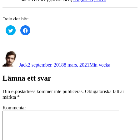
Dela det här:
Klicka
Klicka
för
för
att
att
dela
dela
på
på
Twitter
Facebook
(Öppnas
(Öppnas
Författare
Postat
Kategorier
i
i
ett
ett
nytt
nytt
Jack
2 september, 2018
8 mars, 2021
Min vecka
fönster)
fönster)
Lämna ett svar
Din e-postadress kommer inte publiceras.
Obligatoriska fält är
märkta
*
Kommentar