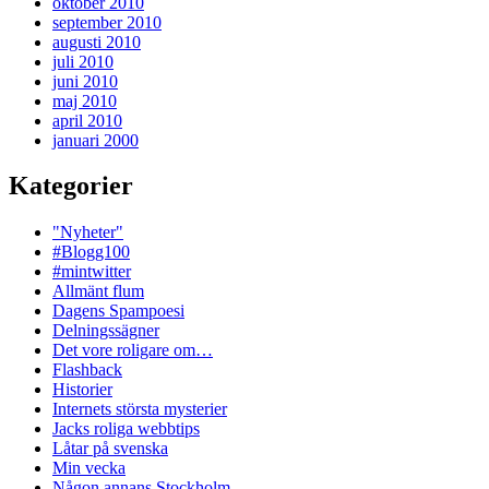
oktober 2010
september 2010
augusti 2010
juli 2010
juni 2010
maj 2010
april 2010
januari 2000
Kategorier
"Nyheter"
#Blogg100
#mintwitter
Allmänt flum
Dagens Spampoesi
Delningssägner
Det vore roligare om…
Flashback
Historier
Internets största mysterier
Jacks roliga webbtips
Låtar på svenska
Min vecka
Någon annans Stockholm