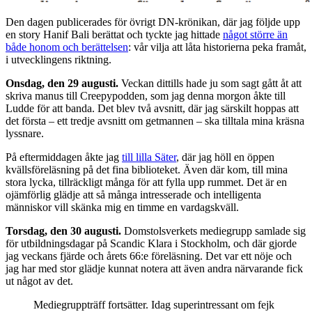
Den dagen publicerades för övrigt DN-krönikan, där jag följde upp
en story Hanif Bali berättat och tyckte jag hittade
något större än
både honom och berättelsen
: vår vilja att låta historierna peka framåt,
i utvecklingens riktning.
Onsdag, den 29 augusti.
Veckan dittills hade ju som sagt gått åt att
skriva manus till Creepypodden, som jag denna morgon åkte till
Ludde för att banda. Det blev två avsnitt, där jag särskilt hoppas att
det första – ett tredje avsnitt om getmannen – ska tilltala mina kräsna
lyssnare.
På eftermiddagen åkte jag
till lilla Säter
, där jag höll en öppen
kvällsföreläsning på det fina biblioteket. Även där kom, till mina
stora lycka, tillräckligt många för att fylla upp rummet. Det är en
ojämförlig glädje att så många intresserade och intelligenta
människor vill skänka mig en timme en vardagskväll.
Torsdag, den 30 augusti.
Domstolsverkets mediegrupp samlade sig
för utbildningsdagar på Scandic Klara i Stockholm, och där gjorde
jag veckans fjärde och årets 66:e föreläsning. Det var ett nöje och
jag har med stor glädje kunnat notera att även andra närvarande fick
ut något av det.
Mediegruppträff fortsätter. Idag superintressant om fejk