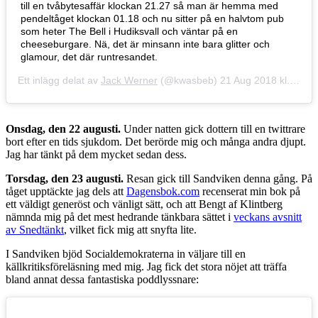
till en tvåbytesaffär klockan 21.27 så man är hemma med
pendeltåget klockan 01.18 och nu sitter på en halvtom pub
som heter The Bell i Hudiksvall och väntar på en
cheeseburgare. Nä, det är minsann inte bara glitter och
glamour, det där runtresandet.
Ett inlägg delat av
Jack Werner
(@kwasbeb)
21 Aug 2018 kl. 11:13 PDT
Onsdag, den 22 augusti.
Under natten gick dottern till en twittrare
bort efter en tids sjukdom. Det berörde mig och många andra djupt.
Jag har tänkt på dem mycket sedan dess.
Torsdag, den 23 augusti.
Resan gick till Sandviken denna gång. På
tåget upptäckte jag dels att
Dagensbok.com
recenserat min bok på
ett väldigt generöst och vänligt sätt, och att Bengt af Klintberg
nämnda mig på det mest hedrande tänkbara sättet i
veckans avsnitt
av Snedtänkt
, vilket fick mig att snyfta lite.
I Sandviken bjöd Socialdemokraterna in väljare till en
källkritiksföreläsning med mig. Jag fick det stora nöjet att träffa
bland annat dessa fantastiska poddlyssnare: