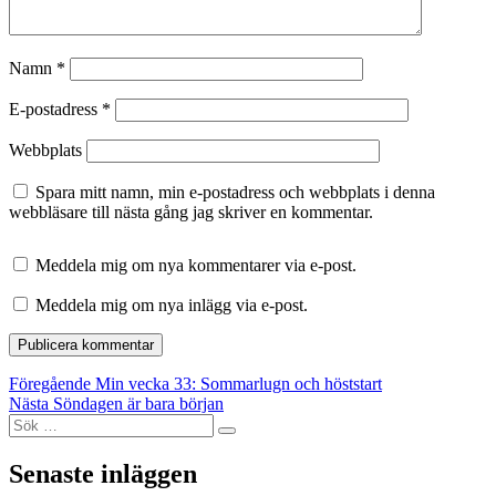
Namn
*
E-postadress
*
Webbplats
Spara mitt namn, min e-postadress och webbplats i denna
webbläsare till nästa gång jag skriver en kommentar.
Meddela mig om nya kommentarer via e-post.
Meddela mig om nya inlägg via e-post.
Inläggsnavigering
Föregående
Föregående
Min vecka 33: Sommarlugn och höststart
Nästa
inlägg:
Nästa
Söndagen är bara början
Sök
inlägg:
Sök
efter:
Senaste inläggen