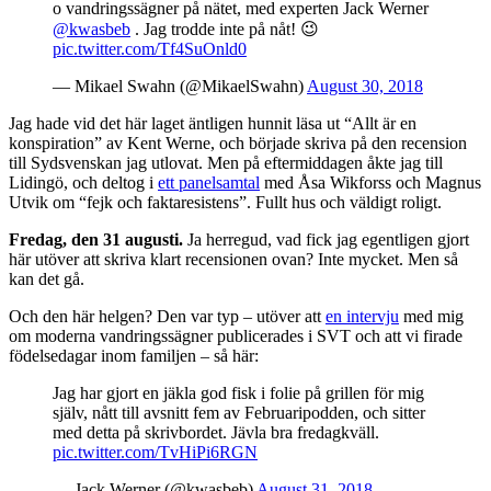
o vandringssägner på nätet, med experten Jack Werner
@kwasbeb
⁩ . Jag trodde inte på nåt! 😉
pic.twitter.com/Tf4SuOnld0
— Mikael Swahn (@MikaelSwahn)
August 30, 2018
Jag hade vid det här laget äntligen hunnit läsa ut “Allt är en
konspiration” av Kent Werne, och började skriva på den recension
till Sydsvenskan jag utlovat. Men på eftermiddagen åkte jag till
Lidingö, och deltog i
ett panelsamtal
med Åsa Wikforss och Magnus
Utvik om “fejk och faktaresistens”. Fullt hus och väldigt roligt.
Fredag, den 31 augusti.
Ja herregud, vad fick jag egentligen gjort
här utöver att skriva klart recensionen ovan? Inte mycket. Men så
kan det gå.
Och den här helgen? Den var typ – utöver att
en intervju
med mig
om moderna vandringssägner publicerades i SVT och att vi firade
födelsedagar inom familjen – så här:
Jag har gjort en jäkla god fisk i folie på grillen för mig
själv, nått till avsnitt fem av Februaripodden, och sitter
med detta på skrivbordet. Jävla bra fredagkväll.
pic.twitter.com/TvHiPi6RGN
— Jack Werner (@kwasbeb)
August 31, 2018