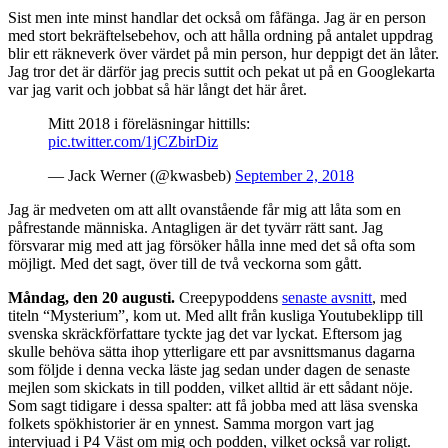
Sist men inte minst handlar det också om fåfänga. Jag är en person
med stort bekräftelsebehov, och att hålla ordning på antalet uppdrag
blir ett räkneverk över värdet på min person, hur deppigt det än låter.
Jag tror det är därför jag precis suttit och pekat ut på en Googlekarta
var jag varit och jobbat så här långt det här året.
Mitt 2018 i föreläsningar hittills:
pic.twitter.com/1jCZbirDiz
— Jack Werner (@kwasbeb)
September 2, 2018
Jag är medveten om att allt ovanstående får mig att låta som en
påfrestande människa. Antagligen är det tyvärr rätt sant. Jag
försvarar mig med att jag försöker hålla inne med det så ofta som
möjligt. Med det sagt, över till de två veckorna som gått.
Måndag, den 20 augusti.
Creepypoddens
senaste avsnitt
, med
titeln “Mysterium”, kom ut. Med allt från kusliga Youtubeklipp till
svenska skräckförfattare tyckte jag det var lyckat. Eftersom jag
skulle behöva sätta ihop ytterligare ett par avsnittsmanus dagarna
som följde i denna vecka läste jag sedan under dagen de senaste
mejlen som skickats in till podden, vilket alltid är ett sådant nöje.
Som sagt tidigare i dessa spalter: att få jobba med att läsa svenska
folkets spökhistorier är en ynnest. Samma morgon vart jag
intervjuad i P4 Väst om mig och podden, vilket också var roligt.