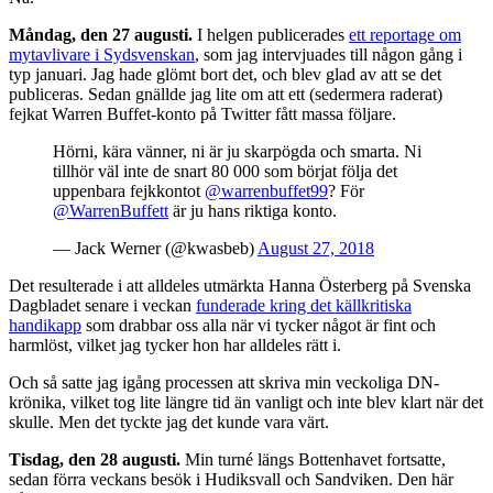
Måndag, den 27 augusti.
I helgen publicerades
ett reportage om
mytavlivare i Sydsvenskan
, som jag intervjuades till någon gång i
typ januari. Jag hade glömt bort det, och blev glad av att se det
publiceras. Sedan gnällde jag lite om att ett (sedermera raderat)
fejkat Warren Buffet-konto på Twitter fått massa följare.
Hörni, kära vänner, ni är ju skarpögda och smarta. Ni
tillhör väl inte de snart 80 000 som börjat följa det
uppenbara fejkkontot
@warrenbuffet99
? För
@WarrenBuffett
är ju hans riktiga konto.
— Jack Werner (@kwasbeb)
August 27, 2018
Det resulterade i att alldeles utmärkta Hanna Österberg på Svenska
Dagbladet senare i veckan
funderade kring det källkritiska
handikapp
som drabbar oss alla när vi tycker något är fint och
harmlöst, vilket jag tycker hon har alldeles rätt i.
Och så satte jag igång processen att skriva min veckoliga DN-
krönika, vilket tog lite längre tid än vanligt och inte blev klart när det
skulle. Men det tyckte jag det kunde vara värt.
Tisdag, den 28 augusti.
Min turné längs Bottenhavet fortsatte,
sedan förra veckans besök i Hudiksvall och Sandviken. Den här