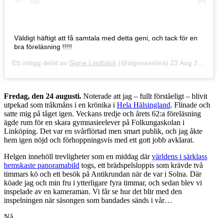
Väldigt häftigt att få samtala med detta geni, och tack för en
bra föreläsning !!!!!
Ett inlägg delat av
Signe Lindbäck
(@signeaxelina)
23 Aug 2018 kl. 1:17 PDT
Fredag, den 24 augusti.
Noterade att jag – fullt förståeligt – blivit
utpekad som tråkmåns i en krönika i
Hela Hälsingland
. Flinade och
satte mig på tåget igen. Veckans tredje och årets 62:a föreläsning
ägde rum för en skara gymnasieelever på Folkungaskolan i
Linköping. Det var en svårflörtad men smart publik, och jag åkte
hem igen nöjd och förhoppningsvis med ett gott jobb avklarat.
Helgen innehöll trevligheter som en middag där
världens i särklass
hemskaste panoramabild
togs, ett brädspelsloppis som krävde två
timmars kö och ett besök på Antikrundan när de var i Solna. Där
köade jag och min fru i ytterligare fyra timmar, och sedan blev vi
inspelade av en kameraman. Vi får se hur det blir med den
inspelningen när säsongen som bandades sänds i vår…
Nå.