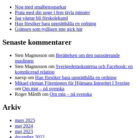
Nog med smalbenssparkar
Prata med din unge i fem jävla minuter
Jag vägrar bli förskolekund
Han försöker bara upprätthålla en ordning
Gränsen som tydligen inte gick här
Senaste kommentarer
Sten Magnusson
om
Berättelsen om den parasiterande
muslimen
Sten Magnusson
om
Sverigedemokraterna och Facebook: en
komplicerad relation
naexp
om
Han försöker bara upprätthålla en ordning
Mikael eleman Föreningen för Hjärnans Integritet I Sverige
om
Om mig – på svenska
Roger Mårdh
om
Om mig – på svenska
Arkiv
mars 2025
maj 2024
maj 2023
december 2022