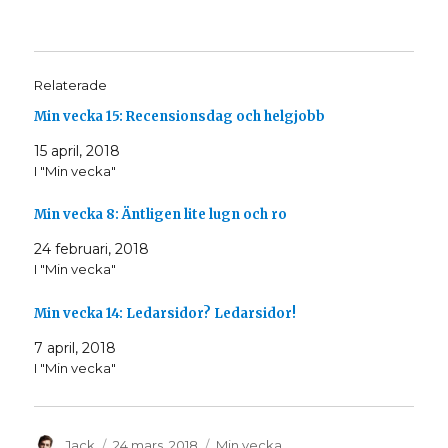
i
i
c
c
k
k
a
a
f
f
ö
ö
r
r
Relaterade
a
a
t
t
t
t
Min vecka 15: Recensionsdag och helgjobb
d
d
e
e
l
l
15 april, 2018
a
a
I "Min vecka"
p
p
å
å
T
F
w
a
Min vecka 8: Äntligen lite lugn och ro
i
c
t
e
t
b
24 februari, 2018
e
o
r
o
I "Min vecka"
(
k
Ö
(
p
Ö
Min vecka 14: Ledarsidor? Ledarsidor!
p
p
n
p
a
n
7 april, 2018
s
a
i
s
I "Min vecka"
e
i
t
e
t
t
n
t
y
n
t
y
Författare
Postat
Kategorier
Jack
24 mars, 2018
Min vecka