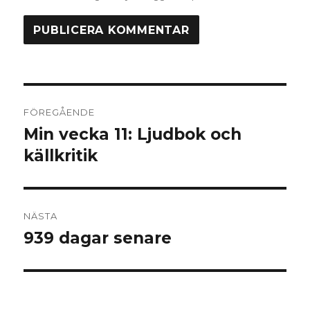
Inläggsnavigering
FÖREGÅENDE
Min vecka 11: Ljudbok och
Föregående
inlägg:
källkritik
NÄSTA
939 dagar senare
Nästa
inlägg: