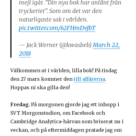
mejl igår. ”Din nya bok har anlänt från
tryckeriet”. Som om det var den
naturligaste sak i världen.
pic.twitter.com/62FHmDvJbT
— Jack Werner (@kwasbeb)
March 22,
2018
Välkommen ut i världen, lilla bok! På tisdag
den 27 mars kommer den
till affärerna
.
Hoppas ni ska gilla den!
Fredag.
På morgonen gjorde jag ett inhopp i
SVT Morgonstudion, om Facebook och
Cambridge Analytica-härvan som briserat nu i
veckan, och på eftermiddagen pratade jag om