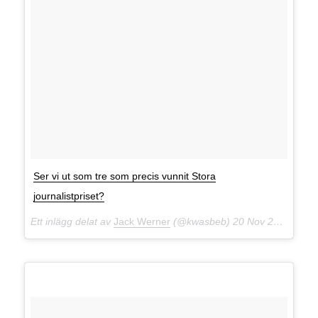
Ser vi ut som tre som precis vunnit Stora
journalistpriset?
Ett inlägg delat av
Jack Werner
(@kwasbeb)
20 Nov 2014 kl. 11:02 PST