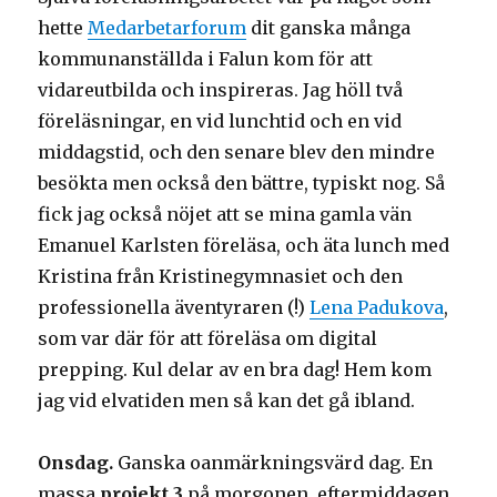
hette
Medarbetarforum
dit ganska många
kommunanställda i Falun kom för att
vidareutbilda och inspireras. Jag höll två
föreläsningar, en vid lunchtid och en vid
middagstid, och den senare blev den mindre
besökta men också den bättre, typiskt nog. Så
fick jag också nöjet att se mina gamla vän
Emanuel Karlsten föreläsa, och äta lunch med
Kristina från Kristinegymnasiet och den
professionella äventyraren (!)
Lena Padukova
,
som var där för att föreläsa om digital
prepping. Kul delar av en bra dag! Hem kom
jag vid elvatiden men så kan det gå ibland.
Onsdag.
Ganska oanmärkningsvärd dag. En
massa
projekt 3
på morgonen, eftermiddagen