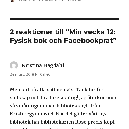
t
t
f
t
ö
f
n
ö
s
n
t
s
e
t
r
e
)
r
2 reaktioner till “Min vecka 12:
)
Fysisk bok och Facebookprat”
Kristina Hagdahl
skriver:
24 mars, 2018 kl. 03:46
Men kul på alla sätt och vis! Tack för fint
sällskap och bra föreläsning! Jag återkommer
så småningom med biblioteksnytt från
Kristinegymnasiet. När det gäller vårt nya
bibliotek har bibliotekarien Rose precis köpt