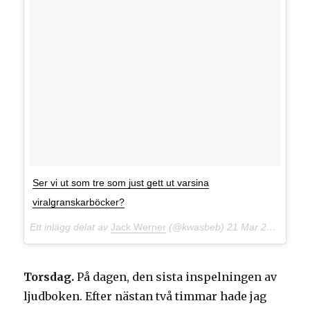
Ser vi ut som tre som just gett ut varsina
viralgranskarböcker?
Ett inlägg delat av
Jack Werner
(@kwasbeb)
21 Mar 2018 kl. 12:20 PDT
Torsdag.
På dagen, den sista inspelningen av
ljudboken. Efter nästan två timmar hade jag