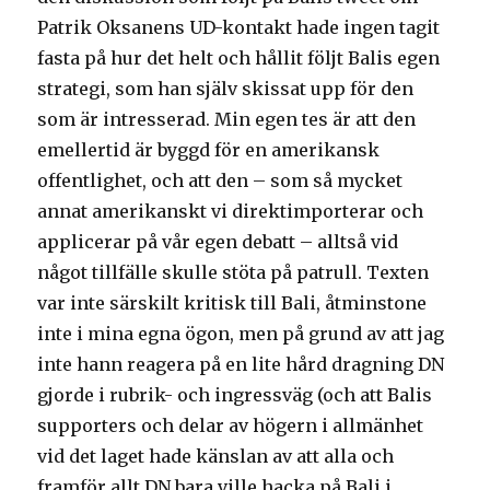
Patrik Oksanens UD-kontakt hade ingen tagit
fasta på hur det helt och hållit följt Balis egen
strategi, som han själv skissat upp för den
som är intresserad. Min egen tes är att den
emellertid är byggd för en amerikansk
offentlighet, och att den – som så mycket
annat amerikanskt vi direktimporterar och
applicerar på vår egen debatt – alltså vid
något tillfälle skulle stöta på patrull. Texten
var inte särskilt kritisk till Bali, åtminstone
inte i mina egna ögon, men på grund av att jag
inte hann reagera på en lite hård dragning DN
gjorde i rubrik- och ingressväg (och att Balis
supporters och delar av högern i allmänhet
vid det laget hade känslan av att alla och
framför allt DN bara ville hacka på Bali i