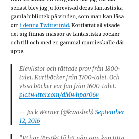
senast blev jag ju förevisad deras fantastiska
gamla bibliotek på vinden, som man kan läsa
om
i denna Twittertråd.
Kortfattat så visade
det sig finnas massor av fantastiska böcker
och till och med en gammal mumieskalle där
uppe.
Elevlistor och rättade prov från 1800-
talet. Kartböcker från 1700-talet. Och
vissa böcker var fan från 1600-talet.
pic.twitter.com/dMwhpqr06v
— Jack Werner (@kwasbeb)
September
12, 2016
"Vi har försökt få hit nån som kan titta