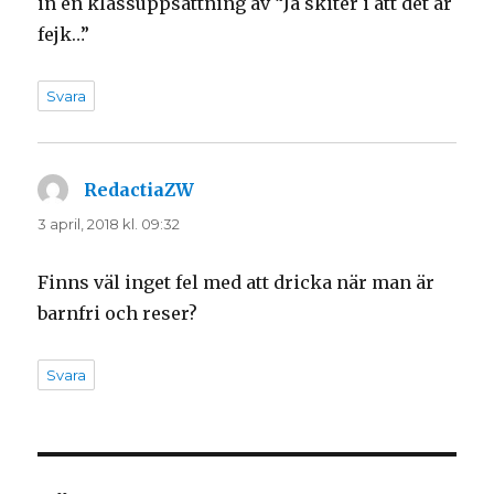
in en klassuppsättning av “Ja skiter i att det är
fejk…”
Svara
RedactiaZW
skriver:
3 april, 2018 kl. 09:32
Finns väl inget fel med att dricka när man är
barnfri och reser?
Svara