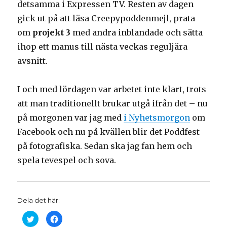
detsamma i Expressen TV. Resten av dagen
gick ut på att läsa Creepypoddenmejl, prata
om
projekt 3
med andra inblandade och sätta
ihop ett manus till nästa veckas reguljära
avsnitt.
I och med lördagen var arbetet inte klart, trots
att man traditionellt brukar utgå ifrån det – nu
på morgonen var jag med
i Nyhetsmorgon
om
Facebook och nu på kvällen blir det Poddfest
på fotografiska. Sedan ska jag fan hem och
spela tevespel och sova.
Dela det här:
K
K
l
l