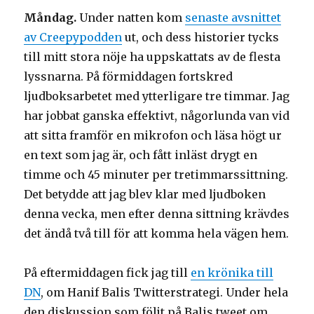
Måndag.
Under natten kom
senaste avsnittet
av Creepypodden
ut, och dess historier tycks
till mitt stora nöje ha uppskattats av de flesta
lyssnarna. På förmiddagen fortskred
ljudboksarbetet med ytterligare tre timmar. Jag
har jobbat ganska effektivt, någorlunda van vid
att sitta framför en mikrofon och läsa högt ur
en text som jag är, och fått inläst drygt en
timme och 45 minuter per tretimmarssittning.
Det betydde att jag blev klar med ljudboken
denna vecka, men efter denna sittning krävdes
det ändå två till för att komma hela vägen hem.
På eftermiddagen fick jag till
en krönika till
DN
, om Hanif Balis Twitterstrategi. Under hela
den diskussion som följt på Balis tweet om